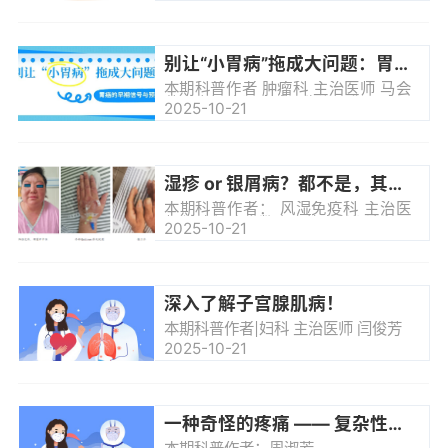
有点费劲。家长是不是会很紧张？其
实，这种情况可能是“自发性纵隔积
气”在作怪。听起来复杂，其实就是身
体里不小心跑进了一些“小气泡”的故
别让“小胃病”拖成大问题：胃癌的早期信号与预防
事。在门诊或急诊时，医生时常会遇
到这种情况。今天，我们就来聊聊这
本期科普作者 肿瘤科 主治医师 马会
个少见但重要的健康问题，帮大家了
芳大家好这里是『医生说』你是否也
2025-10-21
解它，别慌张，知道怎么应对最重
经历过加班后反酸烧心揉着肚子想"忍
要。什么是“自发性纵隔积气”？我们
忍就过了"聚餐吃撑腹胀随便嚼两片胃
的胸...
药敷衍偶尔空腹胃抽痛，安慰自己"最
近累的"我们总以为胃的“小脾气”不值
当大惊小怪可你知道吗那些被你
湿疹 or 银屑病？都不是，其实是皮肌炎
用"忍"字压下去的反酸、腹胀、隐痛
可能正是胃黏膜在反复受伤后发出的
本期科普作者： 风湿免疫科 主治医
求救信号胃是人体"后天之本...
师 狄贵娟大多数皮疹的患者都认为自
2025-10-21
己得了皮肤病，首诊科室基本都是皮
肤科，今天带领大家认识风湿科中
的“皮肤病”—皮肌炎。皮肌炎：是一
种罕见的自身免疫性疾病，是炎性疾
病的一种亚型，主要累及皮肤和四肢
深入了解子宫腺肌病！
骨骼肌，同时可以出现肺脏、心脏等
重要脏器损害。各个年龄段均可发
本期科普作者|妇科 主治医师 闫俊芳
病，女性多见。临床表现一 骨骼肌及
2025-10-21
皮肤：1.肌肉症状肌肉受累通常是双
侧对称性的，以肩胛带、骨盆带肌即
四肢近...
一种奇怪的疼痛 —— 复杂性区域性疼痛综合征