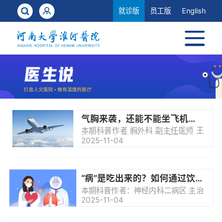
就诊版
员工版
English
气胸来袭，还能不能坐飞机？——胸外科医生详解高空与肺部的“气压之争”
本期科普作者 胸外科 副主任医师 王
晓龙每年有超过十亿人选择飞机出行
2025-11-04
但对于一部分人来说万米高空的旅程
可能潜藏着一场关乎肺部健康的无声
危机——气胸今天，就让我们从胸外
科的角度揭开气胸与航空出行之间的
秘密一、什么是气胸？你的肺为何
“病”是吃出来的？如何通过饮食走向健康~
会“漏气”？ 想象一下，我们的肺就像
一个气球，被包裹在一个叫作胸膜腔
本期科普作者：神经内科二病区 主治
的密闭“塑料袋”里。正常情况下，这
医师 郭俊楠
2025-11-04
个腔隙是负压的，保证我们的肺能充
气膨胀。 气胸，通俗讲就是这个“塑
料...