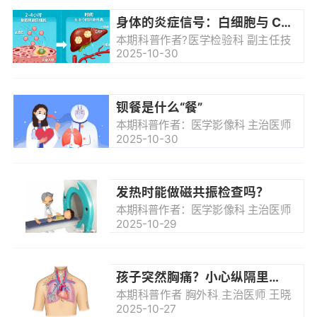
身体的炎症信号：白细胞与 CRP 为何常不同步？
本期科普作者?医学检验科 副主任技
师 魏丹丹感冒发烧、身体不适去医
2025-10-30
院，抽血检查后，化验单上的白细胞
（WBC）和 C 反应蛋白（CRP）是
医生判断是否有炎症的常用指标。但
很多时候，这两个指标会出现 “一个
升高、一个正常” 的情况，不少人会
钡餐是什么“餐”
疑惑这代表什么。其实，这种不同步
源于两者的功能分工差异，了解背后
本期科普作者：医学影像科 主治医师
的原因，能帮我们更好理解身体的炎
柳杰
2025-10-30
症状态。白细胞来自骨髓，是免疫系
统的核心效应细胞，主要功能是直
接...
发热时能做磁共振检查吗？
本期科普作者：医学影像科 主治医师
柳杰
2025-10-29
孩子突然胸痛？小心纵隔里的“小气泡”！
本期科普作者 胸外科 主治医师 王晓
龙想象一下，小明正在剧烈咳嗽后，
2025-10-27
突然感到胸口一阵疼痛，还觉得呼吸