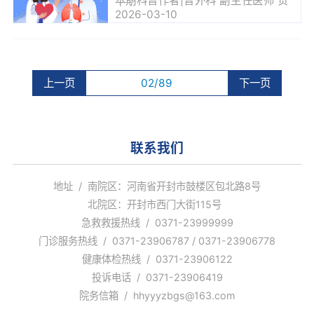
体（精准导航）：专门识别并结合癌
本期科普作者|普外科 副主任医师 贺
细胞表面的特定蛋白（靶点）2.小分
志宽
2026-03-10
子细胞毒性药物（强效弹头）：杀伤
力是普通化疗药的10...
上一页
02/89
下一页
联系我们
地址 / 南院区：河南省开封市鼓楼区包北路8号
北院区：开封市西门大街115号
急救救援热线 / 0371-23999999
门诊服务热线 / 0371-23906787 / 0371-23906778
健康体检热线 / 0371-23906122
投诉电话 / 0371-23906419
院务信箱 / hhyyyzbgs@163.com