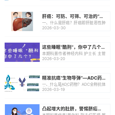
的小细节，直接影响着检查图像的清
守护我们身体的“化工厂”一旦发出“求
晰...
救信号”往往已错过最佳时机随着肝癌
发病率逐年上升它已成为威胁我们健
康的“隐形杀手”什么是肝癌哪些人是
肝癌：可防、可筛、可治的“沉默杀手”如何应对
高危人群如何早发现、早预防、科学
治疗今天我们就来深度了解一下肝癌
一、什么是肝癌？肝癌即肝脏恶性肿
守护自己和家人的“小心肝”什么是肝
瘤，是指发生于肝脏实质细胞或胆管
2026-03-30
癌？01肝癌即肝脏恶性肿瘤，是指发
上皮细胞的恶性增殖性疾病。所谓“胃
生于肝脏实质细胞或胆管上皮细...
是喇叭，肝是哑巴”，肝脏是一个不存
在末梢神经的“沉默器官”，肝脏是我
们身体中的“化工厂”，负责许多重要
功能，包括帮助消化食物、储存能量
这些睡眠“酷刑”，你中了几个？
和去除体内毒素。随着人们生活方式
的改变和饮食结构的变化，肝癌的发
本期科普作者神经内科 护士长 主管
病率逐年上升，成为严重威胁身体健
护师 浮荣莉谁懂啊家人们！明明累到
2026-03-20
康的疾病之一。二、肝癌的病因？肝
眼皮直打架，一沾床大脑直接开启狂
癌的发生是遗传因素、环境因素共同
欢派对工作复盘、家庭琐事、未完成
作用...
KPI轮番刷屏好不容易眯着一点风吹
草动立刻 “开机”清晨醒来比熬了通宵
还累头晕脑胀、四肢像灌了铅白天全
精准抗癌“生物导弹”—ADC药物
靠咖啡奶茶强行续命注意力飘到外太
空脾气一点就炸脱发、爆痘、免疫力
一、什么是ADC药物？ADC全称抗体
崩盘……如果你全中恭喜你喜提“睡眠
药物偶联物（Antibody-Drug
2026-03-19
特困生”认证 你的睡眠，到底“病”在
Conjugate），是一类通过特定的连
哪？入睡困难躺床≥30 分...
接子将特异性的单克隆抗体与高杀伤
性的细胞毒性药物偶联起来的靶向生
物制剂。是近年来肿瘤治疗领域突破
性最大、发展最快的新型精准抗肿瘤
凸起增大的肚脐，警惕脐疝发生
药物。它由三部分组成：1.单克隆抗