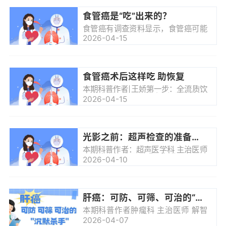
术当然是 C位主角，但你不知道的
是，毫米级精密器械的无菌安全，才
食管癌是“吃”出来的？
是守护患者视力的隐形关键防线！眼
科器械可是医院里出了名的“精细娇贵
食管癌有调查资料显示，食管癌可能
款”，跟普通外科的 “大老粗”器械完全
是多种因素所致的疾病，食管癌的人
2026-04-15
不是一个赛道，它的清洗灭菌标准，
群分布与年龄、性别、职业、种族、
比常规器械严苛了不止一个度，也是
地域、生活环境、饮食生活习惯、遗
我们...
传易感性等有一定关系。最常见的病
因有：1.腌制食物：腌制食物内含有
大量的亚硝酸盐，该类物质在进入人
食管癌术后这样吃 助恢复
体后很可能会转换成亚硝胺，而亚硝
胺是一种致癌性极强的物质。研究发
本期科普作者|王娇第一步：全流质饮
现，食道癌高发区人群的膳食、饮
食（术后1-2周）术后最初阶段，消
2026-04-15
水，甚至是患者的唾液中，所检测出
化道处于高度敏感状态，需要给予无
的亚硝酸盐含量均远高于低发区人
刺激、无渣、易消化的全流质饮食。
群。2.真菌感...
食物应呈液态或完全糊化状态，能够
自由流动，不含有任何固体颗粒。此
阶段难以通过普通食物满足全部的营
光影之前：超声检查的准备美学
养需求，患者可以在医生的指导下使
用医用全营养配方食品。也可考虑添
本期科普作者：超声医学科 主治医师
加蛋白粉（需完全溶解），但应避免
吕悦大家好这里是『医生说』在医学
2026-04-10
含乳糖的产品以防腹胀。注意事项：
影像检查里超声绝对是“国民级”选手
少量多餐（6-8次/日），每次100-
——无创、便捷、能实时成像不用遭
2...
罪还能快速为临床诊断提供关键参考
早已成为医生和患者的首选但很多人
对超声检查前的准备都抱着“一知半
肝癌：可防、可筛、可治的“沉默杀手”
解”的态度其中“做超声必须空腹”更是
流传最广的误区其实并非所有超声检
本期科普作者肿瘤科 主治医师 解智
查都需要空腹，不同部位的检查，准
慧大家好这里是『医生说』“胃是喇
2026-04-07
备要求差异很大。而这些容易被忽略
叭，肝是哑巴”很多人不知道这个默默