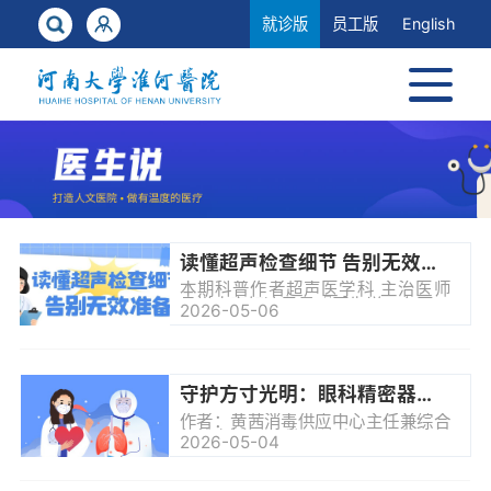
就诊版
员工版
English
读懂超声检查细节 告别无效准备
本期科普作者超声医学科 主治医师
吕悦大家好这里是『医生说』在医学
2026-05-06
影像检查里超声绝对是“国民级”选手
——无创、便捷、能实时成像不用遭
罪还能快速为临床诊断提供关键参考
是医生和患者的首选检查项目但很多
人对超声检查前的准备都抱着“一知半
守护方寸光明：眼科精密器械的 “极致无菌之旅”
解”的态度其中“做超声必须空腹”更是
流传最广的误区其实并非所有超声检
作者：黄茜消毒供应中心主任兼综合
查都需要空腹检查不同部位对应准备
部护士长Q1：做眼科手术，不就是靠
2026-05-04
要求也有很大差异而这些容易被忽略
医生的精湛技术吗？器械消个毒，还
的小细节会直接影响着检查图像的清
能有啥大学问？哎，这你可就小瞧
晰...
啦！一台成功的眼科手术，医生的技