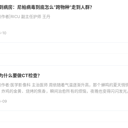
到病房：尼帕病毒到底怎么“跨物种”走到人群？
作者|RICU 副主任护师 王丹
-10
为什么要做CT检查？
普作者:医学影像科 主治医师 周依随着气温逐渐升高，那个蝉鸣的夏天
、炸鸡的金黄、烧烤的焦香，瞬间治愈所有的烦恼，夜晚也变得闪闪发光
-急性胰腺炎。聚餐之后如果出现持续性上腹部剧烈疼痛（常向背部放射
6-09
是诱发了急性胰腺炎，建议及时到...