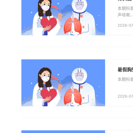
本期科
声咳嗽
手”，
2026-07
疗的骨质
暑假胸
本期科
2026-07