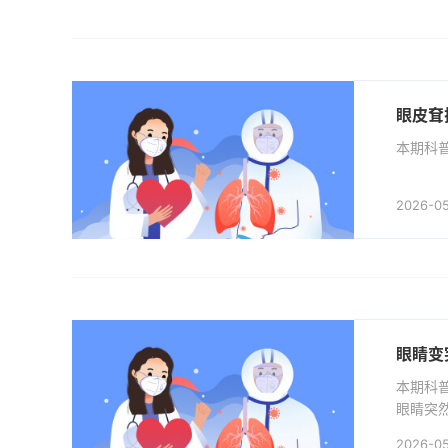
眼皮耷
本期科普
2026-0
眼睛变
本期科
眼睛突
浸润性
2026-05