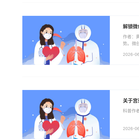
解锁微
作者：
势。微
小，还
2026-0
妥妥的诊
关于宫
科普作
2026-0