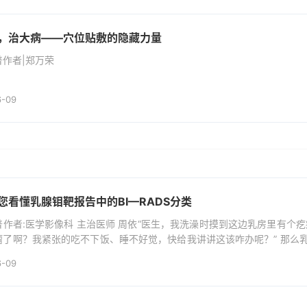
，治大病——穴位贴敷的隐藏力量
普作者|郑万荣
6-09
您看懂乳腺钼靶报告中的BI—RADS分类
普作者:医学影像科 主治医师 周依“医生，我洗澡时摸到这边乳房里有个
瘤了啊？我紧张的吃不下饭、睡不好觉，快给我讲讲这该咋办呢？” 那么乳腺
通俗易懂的话，揭开它的神秘面纱。乳腺BI-RADS分类是“乳腺影像报告和数据系统”（B
6-09