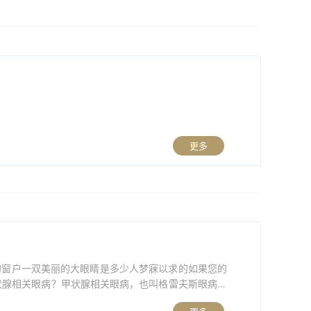
更多
的窗户一双美丽的大眼睛是多少人梦寐以求的如果您的
状腺相关眼病？甲状腺相关眼病，也叫格雷夫斯眼病、
，导致眼部病变。不只是甲亢会得，甲减、甲状腺功能