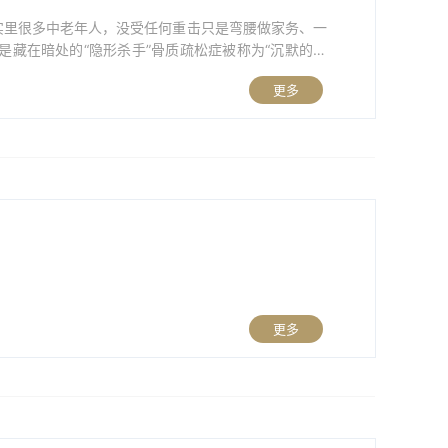
现实里很多中老年人，没受任何重击只是弯腰做家务、一
藏在暗处的“隐形杀手”骨质疏松症被称为“沉默的杀
骨折时，骨量往往已经严重流失。对于需要接受手术治
更多
更多