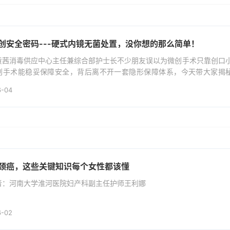
创安全密码---硬式内镜无菌处置，没你想的那么简单！
黄茜消毒供应中心主任兼综合部护士长不少朋友误以为微创手术只靠创口
创手术能稳妥保障安全，背后离不开一套隐形保障体系，今天带大家揭秘
会有感染风险？现在耳鼻喉、骨科、妇科、泌尿外科的手术，基本都偏爱
6-04
疗高科技。但大家只看到了微创的优点，...
颈癌，这些关键知识每个女性都该懂
者：河南大学淮河医院妇产科副主任护师王利娜
6-02