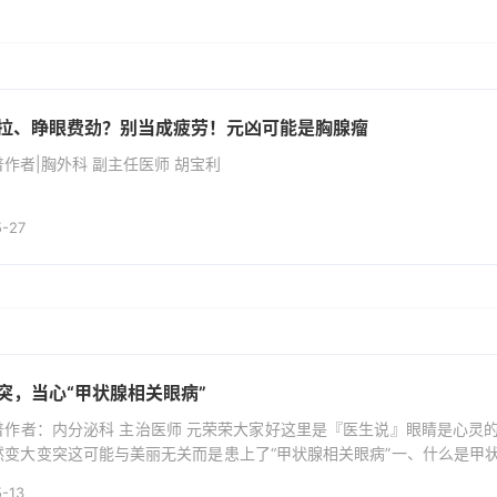
拉、睁眼费劲？别当成疲劳！元凶可能是胸腺瘤
作者|胸外科 副主任医师 胡宝利
5-27
突，当心“甲状腺相关眼病”
普作者：内分泌科 主治医师 元荣荣大家好这里是『医生说』眼睛是心灵
然变大变突这可能与美丽无关而是患上了“甲状腺相关眼病”一、什么是甲
突眼，是自身免疫性疾病。自身的免疫系统紊乱，错误攻击眼眶周围组织
-13