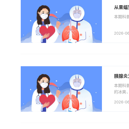
从果蝠
本期科普
2026-06
胰腺炎
本期科
的冰爽
手”-
2026-0
状，可能