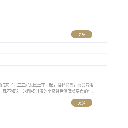
更多
悄悄的来了，三五好友围坐在一起，推杯换盏，感受啤酒
。殊不知这一次酣畅淋漓的小聚背后隐藏着要命的“杀
），伴有腹胀、恶心、呕吐，且呕吐后疼痛不缓解等症
更多