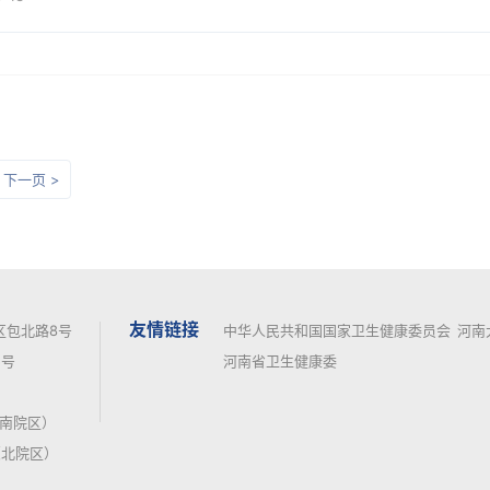
照样能得甲状腺相关眼病，它和甲...
下一页 >
友情链接
区包北路8号
中华人民共和国国家卫生健康委员会
河南
号
河南省卫生健康委
7（南院区）
（北院区）