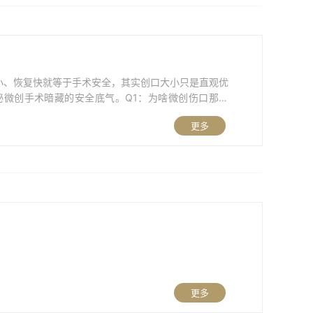
小、恢复快就等于手术安全，其实创口大小只是直观优
微创手术暗藏的安全底气。Q1：为啥微创伤口那么
微创硬式内镜，不用大刀口，患者少遭罪、恢复还快，
更多
更多