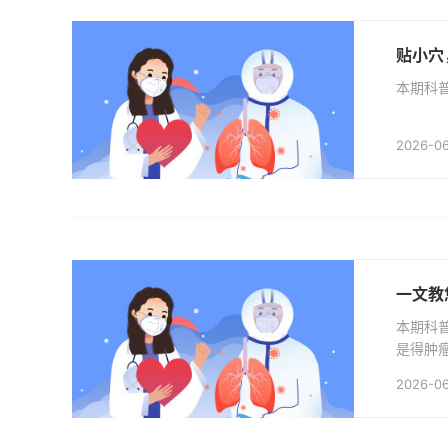
贴小穴
本期科
2026-0
一文教
本期科
是得肿
天我们就用
2026-0