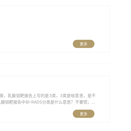
更多
疙瘩，乳腺钼靶报告上写的是3类，3类是啥意思，是不
钼靶报告中BI-RADS分类是什么意思？不要慌，今
reast Imaging Reporting a...
更多