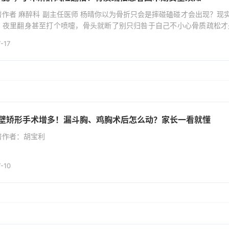
普作者 麻醉科 副主任医师 杨晴你以为骨折只会是摔碰磕碰才会出现？
、夜里翻身甚至打个喷嚏，骨头就断了别只归咎于自己不小心骨质疏松才是
早期几乎没有明显症状，等到出现腰酸背痛、身高变矮、驼背，甚至发生
-17
疏松患者来说，骨头变脆，意味...
壁矫形手术增多！漏斗胸、鸡胸术后怎么动？家长一看就懂
普作者：胡宝利
-10