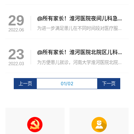
29
@所有家长！淮河医院夜间儿科急诊复诊了！
为进一步满足患儿在不同时间段对医疗服务的需求，切实将为民办实事落到实处，解决群众反映强烈的痛点堵点难点问题。淮河医院夜间儿科急诊复诊了！??夜间急诊时间：18:00-次日8:00??夜间急诊地点：北院5号楼1楼急诊科儿科诊室注：夜间急诊暂不提供输液服务南北院儿科专家坐诊表??儿科门诊时间：周一至周日 8:00-12:00 14:00-18:00??儿科门诊位置：门诊楼4楼430诊室（南院区）门...
2022.06
23
@所有家长！淮河医院北院区儿科专家门诊复诊了！
为方便患儿就诊，河南大学淮河医院北院区儿科专家门诊将于2022年3月24日（周四）全面复诊，专家坐诊安排如下，请您安排好就诊时间：患儿家长请注意1.所有人员进入医院时，请正确、全程佩戴口罩，做好个人防护。排队时，请与他人保持1米以上间距；2.门诊就诊时，请家长主动出示行程码、健康码双绿码，主动配合工作人员测量体温、登记信息，尽量减少家属陪同；3.就诊卡办理位置：门诊一楼收费窗口挂号位置：门诊一...
2022.03
上一页
01/02
下一页