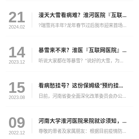
21
漫天大雪看病难？淮河医院『互联网医院』温暖守护
?瑞雪兆丰年?龙年春节过后我市迎来首场大到暴雪市气象台先后发布暴雪黄色、橙色预警昨日又将暴雪橙色预警升级为暴雪红色预警在本轮雨雪天气过程中我市气温下降明显同时伴有大风天气这都给需要复诊的患者带来了不便河南大学淮河医院互联网医院温暖守护积极采取“防寒”措施贴心守护，功能齐全互联网医院服务模式1.在线问诊：支持多种问诊方式包括图文咨询、语音咨询及视频咨询；2.在线复诊：为慢性病、常见病患者提供复诊...
2024.02
14
暴雪来不来？淮医『互联网医院』一直都在
听说大家都在等暴雪？“说好的大雪，为啥还没下？”不少网友开始疑惑了……对此@河南气象 做出了解答“现在就是水汽到位只等冷空气了”所以说大家暴雪前的准备不算白费但对于暴雪天气仍需复诊的患者来说道路湿滑、出行不便……河南大学淮河医院互联网医院早也准备好了积极采取“防寒”措施贴心守护，功能齐全互联网医院服务模式1.在线问诊：支持多种问诊方式包括图文咨询、语音咨询及视频咨询；2.在线复诊：为慢性病、常...
2023.12
15
看病愁挂号？这份保姆级“预约挂号攻略”请收好！
日前，河南省委全面深化改革委员会办公室、河南省卫生健康委及医疗保障局联合发文，在河南全省县域医共体牵头医院和三级公立医院中推行“便民就医少跑腿”七大举措，着力解决群众看病就医过程中的“关键小事”。为深入贯彻落实党的二十大精神，破解患者“多跑路”难题，我院紧紧围绕“以患者为中心”，坚持问题导向，聚焦患者急难愁盼，扎实推进调查研究，进一步优化医疗服务，提升患者体验，加速推进“互联网+”医院信息化、...
2023.08
09
河南大学淮河医院来院就诊须知，请查收！
尊敬的患者及家属朋友：根据目前疫情防控的要求和上级部门指示，切实保障患者及家属的身体健康和生命安全，结合我院实际，进一步优化就诊流程，请您来院就诊前务必仔细阅读我院就诊须知并遵守，并做好相应准备，以便顺利就诊。来院须知所有来院人员应全程规范佩戴口罩、与他人保持一米以上安全距离，主动配合工作人员出示健康码、测温。1.来院就诊患者及陪护人员凭健康码绿码即可进入门诊就诊。2.健康码异常、高风险区、核...
2022.12