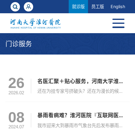
就诊版
员工版
English
门诊服务
26
名医汇聚＋贴心服务，河南大学淮河医院特需门诊开诊啦！
还在为挂专家号挤破头？还在为漫长的候诊时光焦虑不已？还在为复杂的病情不知挂哪个科而发愁？为满足患者多元化、高品质的医疗需求，河南大学淮河医院正式推出——特需门诊服务！这不是普通的门诊升级，而是为您量身打造的“名医+优享”一站式医疗解决方案！本次首批推出的专家团队由我院优秀知名专家组成，后续医院还将根据患者需求，持续遴选并推出更多优秀专家，不断满足人民群众日益增长的健康服务需求。 特需门诊这...
2026.02
08
暴雨看病难？淮河医院『互联网医院』温暖守护
我市迎来大到暴雨市气象台先后发布暴雨预警今日又将暴雨橙色预警升级为暴雨红色预警在本轮降雨天气过程中同时伴有大风天气这都给需要复诊的患者带来了不便河南大学淮河医院互联网医院温暖守护积极采取“防雨”措施贴心守护，功能齐全互联网医院服务模式1.在线问诊：支持多种问诊方式包括图文咨询、语音咨询及视频咨询；2.在线复诊：为慢性病、常见病患者提供复诊服务，足不出户获得医疗处方；3.复诊购药：线上开具处方，...
2024.07