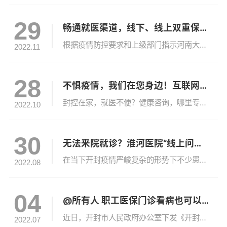
29
畅通就医渠道，线下、线上双重保障——
根据疫情防控要求和上级部门指示河南大学淮河医院坚持“人民至上、生命至上”进一步优化就诊流程畅通就医渠道提供线下、线上医疗服务双重保障让特殊病患能够及时就诊满足老百姓日常就医需求01 来院须知 1.在医院入口处，请主动出示健康码、行程码和48小时核酸检测证明，扫场所码，并配合做好体温测量；无48小时内核酸阴性证明的来院人员，可在医院对外采集窗口采集核酸标本后，持“核酸已采样”凭条进入医...
2022.11
28
不惧疫情，我们在您身边！互联网医院线上问诊使用流程——
封控在家，就医不便？健康咨询，哪里专业？购药送药，怎么便捷？不用担心，我们在您身边！河南大学淮河医院互联网医院当前新冠肺炎疫情防控严峻复杂，为满足广大人民群众就医需求，让百姓足不出户享受到医院的优质服务，河南大学淮河医院通过互联网医院全周期服务为疫情防控助力，构建“诊前、诊中、诊后”线上线下一体化医疗服务模式，全力保障百姓就医安全、便捷。互联网医院服务模式1.在线问诊：支持多种问诊方式包括图文...
2022.10
30
无法来院就诊？淮河医院“线上问诊”帮助您！
在当下开封疫情严峻复杂的形势下不少患者因封控、管控等原因无法来院就诊河南大学淮河医院克服种种困难尽己所能的想为有就诊需求的市民提供一些帮助互联网医院“线上问诊”就是其中的一种方法互联网医院患者就诊须知一、像微信聊天一样简单方便的“线上问诊”，怎样才能找到“入口”呢？答：有两种途径：1.在微信“小程序”搜索“线上淮医”↑直接扫码更方便↑进入“线上淮医”小程序后，点击“在线问诊”，选择科室和医生后...
2022.08
04
@所有人 职工医保门诊看病也可以报销啦！
近日，开封市人民政府办公室下发《开封市人民政府办公室关于印发开封市职工基本医疗保险门诊共济保障机制实施办法的通知》，自7月1日起，我市启动实施职工医保门诊共济保障制度，将门诊费用纳入职工医保统筹基金支付范围，提高参保人员门诊待遇，减轻参保人门诊医疗费用负担。门诊统筹将执行全省统一的基本医疗保险药品目录、诊疗项目目录、医用耗材目录范围。河南大学淮河医院积极响应政策，提前做了大量的准备工作，调试系...
2022.07