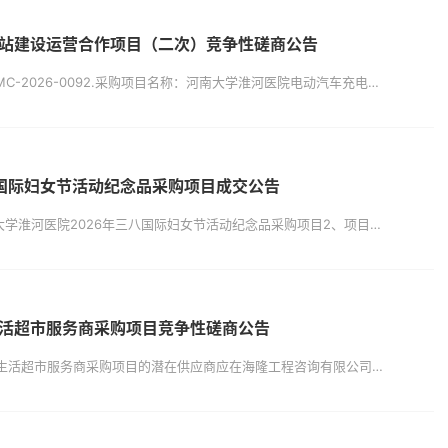
站建设运营合作项目（二次）竞争性磋商公告
一、项目基本情况1.采购项目编号：ZZMC-2026-0092.采购项目名称：河南大学淮河医院电动汽车充电站建设运营合作项目（二次）3.采购方式：竞争性磋商4.最低限价：场地服务费每月不低于该站充电服务费税后额15%（以平台实时数据进行结算）5.采购需求（包括但不限于标的的名称、数量、简要技术需求或服务要求等）5.1采购内容：在开封市河南大学淮河医院南北院停车场内实施“电动汽车集中充电设施建设...
八国际妇女节活动纪念品采购项目成交公告
一、项目基本情况 1、项目名称：河南大学淮河医院2026年三八国际妇女节活动纪念品采购项目2、项目编号：ZZMC-2026-0393、采购方式：竞争性磋商 4、采购公告发布日期：2026年03月19日 5、评审日期：2026年04月01日二、成交情况成交供应商：北京一城通达供应链管理有限公司；成交供应商地址：北京市大兴区芦花路1号平房；成交金额：94.5元/套；交货期：签订合同后3个工作日内。...
活超市服务商采购项目竞争性磋商公告
项目概况河南大学淮河医院南院区便民生活超市服务商采购项目的潜在供应商应在海隆工程咨询有限公司（郑州市郑东新区金水东路85号雅宝东方国际广场2号楼13层1306室）获取竞争性磋商文件，并于2026年04月14日9时00分（北京时间）前递交响应性文件。一、项目基本情况1、项目编号：HLZB-2026-0502、项目名称：河南大学淮河医院南院区便民生活超市服务商采购项目3、采购方式：竞争性磋商4、管...