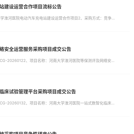
站建设运营合作项目流标公告
一、项目基本情况1、项目名称：河南大学淮河医院电动汽车充电站建设运营合作项目2、采购方式：竞争性磋商3、公告发布日期：2026年03月23日二、流标情况获取磋商文件供应商不足三家，本项目流标。三、公告发布的媒介本次公告在《中国招标投标公共服务平台》、《河南大学淮河医院官网》上发布。四、联系事项1.采购人信息名称：河南大学淮河医院地址：河南省开封市鼓楼区西门大街115号联系人：王老师联系方式：0...
络安全运营服务采购项目成交公告
一、项目基本情况1、项目编号：ZJTF-CG-20260122、项目名称：河南大学淮河医院等保测评及网络安全运营服务采购项目3、采购公告发布日期：2026年03月16日4、评审日期：2026年03月27日5、采购方式：竞争性磋商二、采购项目用途、数量、简要技术要求、合同履行日期：1、采购内容：河南大学淮河医院9个在用信息系统（三级）的等级测评及针对以上信息系统的安全咨询服务、安全巡检服务、信息...
临床试验管理平台采购项目成交公告
一、项目基本情况1、项目编号：ZJTF-CG-20260132、项目名称：河南大学淮河医院一站式数智化临床试验管理平台采购项目3、采购公告发布日期：2026年03月16日4、评审日期：2026年03月27日5、采购方式：竞争性磋商二、采购项目用途、数量、简要技术要求、合同履行日期：1、采购内容：河南大学淮河医院一站式数智化临床试验管理平台采购包括系统软件开发、技术支持、运行维护、项目验收、培训...