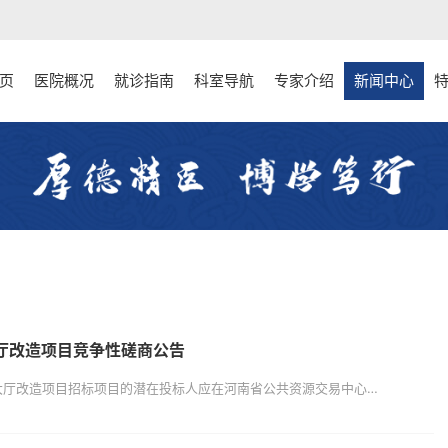
页
医院概况
就诊指南
科室导航
专家介绍
新闻中心
厅改造项目竞争性磋商公告
项目概况河南大学淮河医院8号楼康复大厅改造项目招标项目的潜在投标人应在河南省公共资源交易中心（hnsggzyjy.henan.gov.cn）获取招标文件，并于2026年04月07日09时00分（北京时间）前递交响应文件。一、项目基本情况1、项目编号：豫财磋商采购-2026-1382、项目名称：河南大学淮河医院8号楼康复大厅改造项目3、采购方式：竞争性磋商4、预算金额：1706226.34元最高...