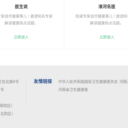
医生说
淮河名医
家说尽健康事儿 ! 邀请知名专家
权威专家说尽健康事儿 ! 邀请
解读健康热点话题。
解读健康热点话题。
立即进入
立即进入
友情链接
区包北路8号
中华人民共和国国家卫生健康委员会
河南
号
河南省卫生健康委
7（南院区）
（北院区）