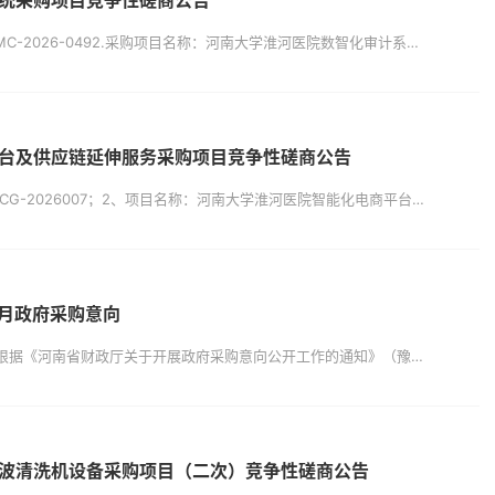
统采购项目竞争性磋商公告
一、项目基本情况1.采购项目编号：ZZMC-2026-0492.采购项目名称：河南大学淮河医院数智化审计系统采购项目3.采购方式：竞争性磋商4.预算金额：280000.00元序号项目名称数量/单位预算金额（元）1河南大学淮河医院数智化审计系统采购项目1套280000.005.采购需求：（包括但不限于标的的名称、数量、简要技术需求或服务要求等）5.1采购内容：包括系统软硬件安装调试、开发、技术支...
台及供应链延伸服务采购项目竞争性磋商公告
一、项目基本情况1、项目编号：ZJTF-CG-2026007；2、项目名称：河南大学淮河医院智能化电商平台及供应链延伸服务采购项目；3、采购方式：竞争性磋商；4、采购需求（包括但不限于标的的名称、数量、简要技术需求或服务要求等）4.1采购内容：河南大学淮河医院拟招标引入智能化电商平台进行供应链延伸服务，医院将实现物资零库存管理，要求中标供货商按照医院的配送时效和送货要求，将采购商品及院内自主采...
5月政府采购意向
为便于供应商及时了解政府采购信息，根据《河南省财政厅关于开展政府采购意向公开工作的通知》（豫财购〔2020〕8号）等有关规定，现将河南大学淮河医院 2026年3（至）5月采购意向公开如下：序号采购项目名称采购需求概况预算金额（万元）预计采购时间发布时间1河南大学淮河医院全院医学装备维修维保服务采购项目全院医学装备维修维保服务采购项目服务期限3年总预算3600万元36002026年5月2026年...
波清洗机设备采购项目（二次）竞争性磋商公告