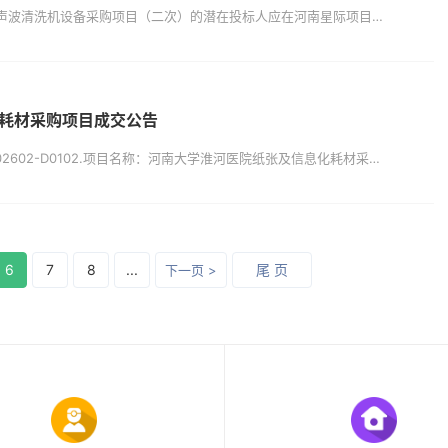
项目概况河南大学淮河医院医用多频超声波清洗机设备采购项目（二次）的潜在投标人应在河南星际项目管理有限公司获取竞争性磋商文件，并于2026年04月08日09时00分（北京时间）前递交响应文件。一、项目基本情况1.采购项目编号：XJGL-26010122.采购项目名称：河南大学淮河医院医用多频超声波清洗机设备采购项目（二次）3.采购方式：竞争性磋商4.预算金额：100000.00元序号包名称包预算...
耗材采购项目成交公告
一、项目基本情况1.项目编号：ZYGL202602-D0102.项目名称：河南大学淮河医院纸张及信息化耗材采购项目3.采购方式：竞争性谈判4.公告发布日期：2026年3月16日5.评审日期：2026年3月20日二、成交情况成交人：漯河市韵灏商贸有限公司地址：河南省漯河市郾城区嵩山路与淞江路交叉口沙田锦绣天地20＃楼20幢1503号成交金额（总优惠率）：79%服务周期：自合同签订之日起一年服务质...
6
7
8
...
尾 页
下一页 >