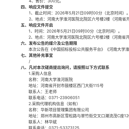
4、售价：300元。
四、响应文件提交
1、截止时间：2026年5月21日09时00分（北京时间）
2、地点：
河南大学淮河医院北院区六号楼
2楼（河南省
五、响应文件开启
1、时间：2026年5月21日09时00分（北京时间）。
2、地点：
河南大学淮河医院北院区六号楼
2楼（河南省
六、发布公告的媒介及公告期限
本次公告在《中国招标投标公共服务平台》
《河南大学
七、其他补充事宜
/
八、凡对本次磋商提出询问，请按照以下方式联系
1.采购人信息
名称：河南大学淮河医院
地址：河南省开封市鼓楼区西门大街
115号
联系人：王老师
联系电话：
0371-23906051
2.
采购代理机构信息
（如有）
名称：华新项目管理集团有限公司
地址：郑州市高新区雪松路与翠竹街交叉口潮流茂
C座12
联系人：林华斌
联系电话：0371-53373125