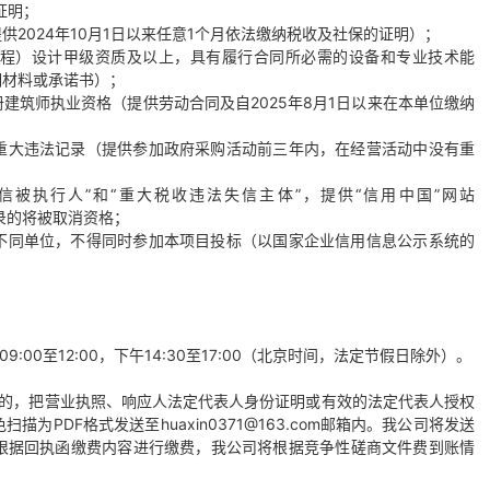
证明；
提供
2024年10月1日以来任意1个月依法缴纳税收及社保的证明）；
程）设计甲级资质及以上，具有履行合同所必需的设备和专业技术能
明材料或承诺书）；
册建筑师执业资格（提供劳动合同及自
2025年8月1日以来在本单位缴纳
重大违法记录（提供参加政府采购活动前三年内，在经营活动中没有重
失信被执行人”和“重大税收违法失信主体”，提供“信用中国”网站
信记录的将被取消资格；
不同单位，不得同时参加本项目投标（以国家企业信用信息公示系统的
0
9:00至12:00，下午14:30至17:00（北京时间，法定节假日除外）。
件的，把营业执照、响应人法定代表人身份证明或有效的法定代表人授权
色扫描为
PDF格式发
送
至
huaxin0371@163.com邮箱内。我公司将发送
根据回执函缴费内容进行缴费，我公司将根据竞争性磋商文件费到账情