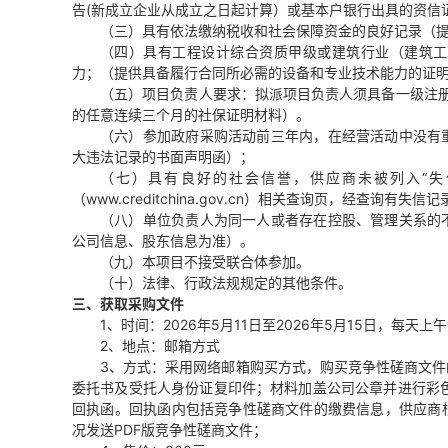
告(新成立企业从成立之日起计算）或基本户银行出具的资信
（三）具有依法缴纳税收和社会保障资金的良好记录（
（四）具有工程设计综合资质甲级或建筑行业（建筑工
力；（提供具备履行合同所必需的设备和专业技术能力的证
（五）项目负责人要求：拟派项目负责人须具备一级注
的任意连续三个月的社保证明材料）。
（六）参加政府采购活动前三年内，在经营活动中没有
大违法记录的书面声明函）；
（七）具有良好的社会信誉，供应商未被列入
“
（www.creditchina.gov.cn）相关查询页，经查询有失
（八）单位负责人为同一人或者存在控股、管理关系的
公司信息、股东信息为准）。
（九）本项目不接受联合体参加。
（十）法律、行政法规规定的其他条件。
三、获取采购文件
1、时间：2026年5月11日至2026年5月15
日，每天上午
2、地点：邮箱方式
3、方式：采用网络邮箱购买方式，购买竞争性磋商文
委托书及受托人身份证复印件
；材料加盖公司公章并进行彩
回执函。回执函内包括竞争性磋商文件的缴费信息，供应商
况发送PDF版竞争性磋商文件；