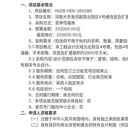
一、项目基本情况
1、项目编号：HXZB-HEN-260586
2、项目名称：
河南大学淮河医院北院区
4号楼改造及扩
3、采购方式：竞争性磋商
4、预算金额：232000.00元
最高限价：232000.00元
5、采购需求（包括但不限于标的的名称、数量、简要技
5.1 项目概况：
本工程设计区域为北院区
4号楼，包括4
速器、手术部等，改造及扩建面积约2900平方米
。
5.2 采购内容:设计范围包含但不限于：建筑、结构
有相关专业设计。
5.3 服务期限：合同签订之日起至项目结束止
5.4 服务质量：合格，达到国家、行业规范标准
5.5 服务地点：采购人指定地点
5.6 包段划分：一个标段
6、合同履行期限：按合同约定
7、本项目是否接受联合体投标：否
8、是否专门面向中小企业：否
二、申请人资格要求
（一）注册于中华人民共和国境内，具有独立承担民事
（二）具有良好的商业信誉和健全的财务会计制度（供