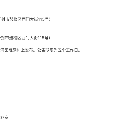
。
开封市鼓楼区西门大街115号）
开封市鼓楼区西门大街115号）
淮河医院网》
上发布。公告期限为
五
个工作日。
07室