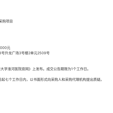
采购项目
000元
8号升龙广场3号楼2单元2509号
南大学淮河医院官网》上发布。成交公告期限为
1个工作日。
日起七个工作日内，以书面形式向采购人和采购代理机构提出质疑。