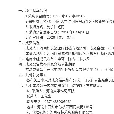
一、项目基本情况
1.采购项目编号：HNZB[2026]N0209
2.采购项目名称：河南大学淮河医院双能X射线骨密度仪
3.采购方式：竞争性磋商
4.采购公告发布日期：2026年04月20日
5.评审日期：2026年05月07日
二、成交情况
成交人：河南栋之梁医疗器械有限公司，成交金额：780
成交人地址：
河南自贸试验区郑州片区（郑东）商鼎路
7
三、磋商小组成员名单：李莉、陈雪、宋小龙
四、成交公告发布的媒介及公告期限
本次成交公告在《中国招标投标公共服务平台》、《河
五、其他补充事宜
各有关当事人对成交结果如有异议，可以在公告结束之
六、凡对本次公告内容提出询问，请按以下方式联系。
1、采购人：河南大学淮河医院
联系人：王先生
联系电话：
0371-23906051
地
址：
河南省开封市鼓楼区西门大街
115号
2、代理机构：河南招标采购服务有限公司