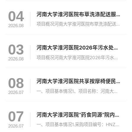
04
河南大学淮河医院布草洗涤配送服务项目公开招标公告
项目概况河南大学淮河医院布草洗涤配送服务项目招标项目的潜在投标人应在“河南省公共资源交易中心（https://hnsggzyjy.henan.gov.cn/）”网站获取招标文件，并于2026年08月25日09时00分（北京时间）前递交投标文件。一、项目基本情况1、项目编号：豫财招标采购-2026-9382、项目名称：河南大学淮河医院布草洗涤配送服务项目3、采购方式：公开招标4、预算金额：487...
2026.08
03
河南大学淮河医院2026年污水处理运维服务采购项目竞争性磋商公告
项目概况河南大学淮河医院2026年污水处理运维服务采购项目的潜在供应商应在海隆工程咨询有限公司（郑州市郑东新区金水东路85号雅宝东方国际广场1号楼河南自贸大厦8层）获取竞争性磋商文件，并于2026年08月14日9时00分（北京时间）前递交响应性文件。一、项目基本情况1、项目编号：HLZB-2026-1802、项目名称：河南大学淮河医院2026年污水处理运维服务采购项目3、采购方式：竞争性磋商4...
2026.08
08
河南大学淮河医院共享按摩椅便民服务采购项目流标公告
一、项目基本情况1、项目名称：河南大学淮河医院共享按摩椅便民服务采购项目2、采购方式：竞争性谈判3、公告发布日期：2026年06月29日二、流标情况响应文件提交截止时间前递交响应文件的供应商不足三家，本项目流标。三、公告发布的媒介本次公告在《中国招标投标公共服务平台》、《河南大学淮河医院官网》、《中国采购与招标网》上发布。四、联系事项1.采购人信息名称：河南大学淮河医院地址：河南省开封市鼓楼区...
2026.07
07
河南大学淮河医院“药食同源”院内外一体化运营服务采购项目成交结果公告
一、项目基本情况1.采购项目编号：HNZB[2026]N02602.采购项目名称：河南大学淮河医院“药食同源”院内外一体化运营服务采购项目3.采购方式：竞争性磋商4.采购公告发布日期：2026年06月22日5.评审日期：2026年07月03日二、成交情况成交人：深圳市智数慧医科技服务有限公司成交费率：线上销售80%；线下销售90%服务期限：3年成交人地址：深圳市南山区西丽街道松坪山社区乌石头路...
2026.07