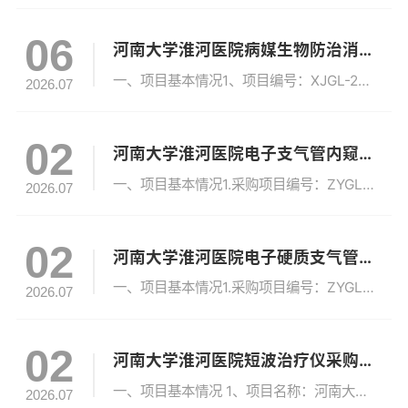
06
河南大学淮河医院病媒生物防治消杀项目成交公告
一、项目基本情况1、项目编号：XJGL-26010932、项目名称：河南大学淮河医院病媒生物防治消杀项目3、采购方式：竞争性磋商4、采购公告发布日期：2026年6月22日5、评审日期：2026年7月3日二、成交情况成交人：开封市金鹰有害生物防治服务中心成交价：57000.00元服务期限：2年质量要求：执行国家爱卫会制定标准，消杀质量要以《病媒生物预防控制管理规定》治理标准为依据，不低于此标准；...
2026.07
02
河南大学淮河医院电子支气管内窥镜（儿童）设备采购项目成交公告
一、项目基本情况1.采购项目编号：ZYGL202604-D0062.采购项目名称：河南大学淮河医院电子支气管内窥镜（儿童）设备采购项目3.采购方式：单一来源采购4.采购公告发布日期：2026年6月8日5.评审日期：2026年6月30日二、成交情况采购项目编号采购内容供应商名称地 址成交金额单位备注信息ZYGL202604-D006支气管内窥镜（儿童）的采购、安装、调试、验收、培训、质保期内外服...
2026.07
02
河南大学淮河医院电子硬质支气管镜及手术器械采购项目成交公告
一、项目基本情况1.采购项目编号：ZYGL202604-D0072.采购项目名称：河南大学淮河医院电子硬质支气管镜及手术器械采购项目3.采购方式：竞争性磋商4.采购公告发布日期：2026年6月8日5.评审日期：2026年6月30日二、成交情况采购项目编号采购内容供应商名称地 址成交金额单位备注信息ZYGL202604-D007采购电子硬质支气管镜及手术器械一套，包括但不限于设备的供货、运输、保...
2026.07
02
河南大学淮河医院短波治疗仪采购项目成交公告
一、项目基本情况 1、项目名称：河南大学淮河医院短波治疗仪采购项目2、项目编号：ZZMC-2026-1093、采购方式：竞争性磋商 4、采购公告发布日期：2026年06月08日 5、评审日期：2026年07月01日二、成交情况成交供应商：郑州市荣腾康电子科技有限公司；成交供应商地址：郑州经济技术开发区航海东路2079号醇葡大厦进口葡萄酒仓储物流配送仓库2层208室 ；成交金额：320000.0...
2026.07