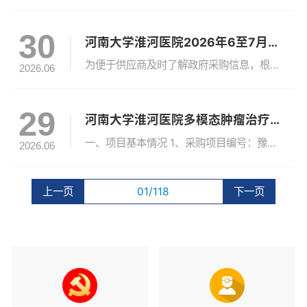
30
河南大学淮河医院2026年6至7月政府采购意向
为便于供应商及时了解政府采购信息，根据《河南省财政厅关于开展政府采购意向公开工作的通知》（豫财购〔2020〕8号）等有关规定，现将河南大学淮河医院 2026年6（至）7月采购意向公开如下：序号采购项目名称采购需求概况预算金额（万元）预计采购时间发布时间1河南大学淮河医院布草洗涤配送服务项目河南大学淮河医院布草洗涤配送服务服务期2年预算金额：487.7493万元487.752026年7月2026...
2026.06
29
河南大学淮河医院多模态肿瘤治疗系统采购项目成交公告
一、项目基本情况 1、采购项目编号：豫财单一采购-2026-722、采购项目名称：河南大学淮河医院多模态肿瘤治疗系统采购项目3、采购方式：单一来源4、评审日期：2026年06月26日二、成交情况包号采购内容供应商名称地址中标金额单位备注信息包1多模态肿瘤治疗系统（MTT-P1）1套，包括供货、运输、保险、装卸、安装、检测、调试、试运行、验收交付、培训、技术支持、软件升级、售后保修及相关伴随服务...
2026.06
上一页
01/118
下一页