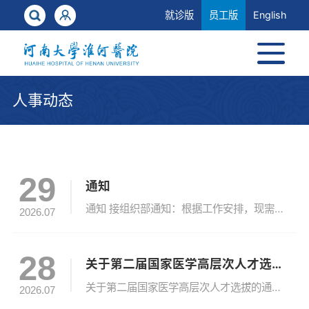
就诊版
员工版
English
人事动态
29
通知
通知 接组织部通知：根据工作安排，现需依据要求推荐2026年度“汴梁英才计划”复评专家（共计5名）：①医疗领域专家人选；②参与初评评选专家不能作为复评专家推荐人选；③具有正高级职称，特别合适的人选也可放宽至副高级职称；④具有省级及以上人才称号；⑤推荐人选须为该评选领域具备较高知名度与较大行业影响力的专家。请满足条件且有意愿申报的专家填写表格，于7月30日中午12:00前发送至邮箱hdhh...
2026.07
28
关于第二届国家医学高层次人才选拔的通知
关于第二届国家医学高层次人才选拔的通知各位老师：接上级有关部门通知，现将第一届国家医学高层次人才选拔条件通知如下：一．计划名额1. 国家杰出医师：2人。2. 国家优秀青年医师：3人。二．选拔条件（一）国家杰出医师：1.热爱党、热爱祖国、热爱人民，拥护社会主义，具有良好政治品德、职业道德,遵纪守法，学风医风正派，模范履行岗位职责，具有改革、进取、创新、奉献精神。2.本科以上学历，一般应具备主任医...
2026.07