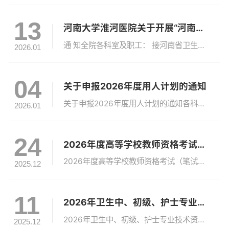
13
河南大学淮河医院关于开展“河南省优秀专家”推荐评选工作的通知
通 知全院各科室及职工： 接河南省卫生健康委员会通知，根据《关于做好“河南省优秀专家”推荐评选工作的通知》精神，我院可推荐 “优秀高端人才”“优秀青年人才” 各1名参与评选（具体条件详见《河南大学淮河医院关于开展“河南省优秀专家”推荐评选工作的通知》）。请符合申报条件的职工，严格按照要求填写相关附件材料（附件2、3、4），于2026年1月14日12:00前将电子版发送至指定邮箱：hdhh...
2026.01
04
关于申报2026年度用人计划的通知
关于申报2026年度用人计划的通知各科室：请结合科室实际情况认真书写《河南大学淮河医院2026年公开招聘人员需求计划表》（见附件）及科室未来3年人才培养、梯队建设发展规划。由科室负责人签字、加盖公章后，将纸质版于2026年01月07日18：00前交至人力资源部106室，电子版发送至邮箱hdhhyy@126.com。附件：河南大学淮河医院2026年公开招聘人员需求计划表人力资源部2026年01月...
2026.01
24
2026年度高等学校教师资格考试（笔试）报名通知
2026年度高等学校教师资格考试（笔试）报名通知通知：2026年度高等学校教师资格考试（笔试）报名已经开始，报考人员应具备下列三个必备条件:1、由学校人事部门纳入学校教师管理；2、取得卫生系列中级及以上专业技术职称（提供资格证和聘任证复印件）；3、系统讲授 1 门以上学校教学计划规定的课程(不少于 15 课时)（提供授课证明）。请拟申报人员严格按照要求准备相关材料，附件3和附件5及相关材料电子...
2025.12
11
2026年卫生中、初级、护士专业技术资格考试通知
2026年卫生中、初级、护士专业技术资格考试通知2026年卫生中、初级、护士专业技术资格考试报名提交材料工作已经开始，请符合报考条件的同志在网上报名后，于本周五、下周一（2025年12月12日、15日）持申报表和所需材料到人力资源部现场报名。注意事项：1.网上报名。2025年12月12日、15日，考生可登录中国卫生人才网（www.21wecan.com）进行网上报名，并打印《2026年度卫生专...
2025.12