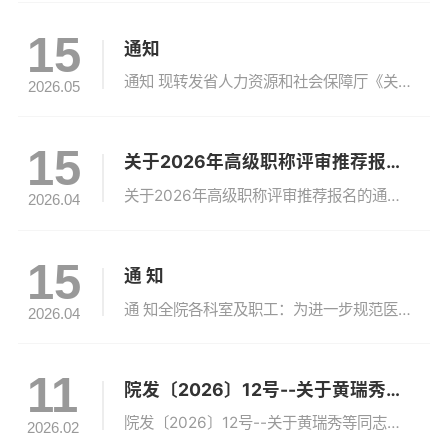
15
通知
通知 现转发省人力资源和社会保障厅《关于全面加强博士后人才项目评审专家库建设与专家推荐工作的通知》，请按照通知要求开展专家推荐及在库专家信息更新工作，并于5月20日前将《评河南省博士后人才项目评审专家推荐表》、《河南省博士后人才项目评审专家推荐汇总表》电子版一并发送至指定邮箱hdhhyy@126.com，逾期不再受理。并在5月20日前按照通知要求报送材料至人力资源部108房间。关于全面...
2026.05
15
关于2026年高级职称评审推荐报名的通知
关于2026年高级职称评审推荐报名的通知按照省卫健委工作安排，2026年河南省高级职称评审推荐报名已经开始，请报名人员按以下要求提交材料：1、《学历、考核奖励业绩量化标准表》（一式两份）。2、现任职称资格证、现任职称聘任证、毕业证、进修证和对口支援县医院工作医师考核登记表等5个证件的复印件。根据本人情况，分别到科研与学科建设办公室（7号楼227房间）、医务部（7号楼208房间）、护理部（7号楼...
2026.04
15
通 知
通 知全院各科室及职工：为进一步规范医院学生宿舍管理，提升宿舍服务保障水平，同时合理优化人力资源配置，经医院研究决定，现面向全院50周岁以上女性在职员工（包括在编、人事代理、合同制），公开征集宿舍管理员岗位人选，具体事宜通知如下：一、岗位基本信息1.岗位：学生宿舍管理员2名；2.工作地点：医院学生宿舍区；3.工作性质：日常值守、后勤服务管理。二、任职条件1.全院在职女性员工，年龄年满50周岁及...
2026.04
11
院发〔2026〕12号--关于黄瑞秀等同志职务聘任的通知
院发〔2026〕12号--关于黄瑞秀等同志职务聘任的通知
2026.02