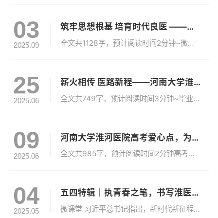
03
筑牢思想根基 培育时代良医 ——河南大学第二临床医学院（淮河医院）开展2025级研究生新生入学教育活动
全文共1128字，预计阅读时间2分钟~微课堂 建设教育强国、科技强国、人才强国，必须坚持正确办学方向，培养德智体美劳全面发展的社会主义建设者和接班人。要聚焦用新时代中国特色社会主义思想铸魂育人，把德育贯穿于智育、体育、美育、劳动教育全过程。要坚持思政课建设和党的创新理论武装同步推进、思政课程和课程思政同向同行，把思政教育“小课堂”和社会“大课堂”有效融合起来，把德育工作做得更到位、更有效。——...
2025.09
25
薪火相传 医路新程——河南大学淮河医院举行2025届研究生毕业典礼暨学位授予仪式
全文共749字，预计阅读时间3分钟~毕业典礼现场河南大学医学院党委常务副书记 王莹河南大学淮河医院院长、党委副书记、第二临床医学院（淮河医院）院长 左克强第二临床医学院（淮河医院）执行院长 秦长江第二临床医学院（淮河医院）副院长 石贞玉6月25日，河南大学淮河医院举行2025届临床医学研究生毕业典礼暨学位授予仪式。河南大学医学院党委常务副书记王莹，河南大学医学院副院长柴立辉，淮河医院全体在院领...
2025.06
09
河南大学淮河医院高考爱心点，为每一个梦想保驾护航！
全文共985字，预计阅读时间2分钟高考的战鼓擂响，万千考生怀揣着对未来的无限憧憬，奔赴这场意义非凡的逐梦之旅；当考试结束的铃声响起，这场没有硝烟的“战役”落下帷幕。在这个特殊的时间里，河南大学淮河医院积极践行社会责任，在医务部和门急诊办的统筹引领下，在全市各高考考点均同步设立爱心服务站，为考生和考生家长提供饮用水、解暑药物和健康咨询服务。01 高温下的坚守：构筑爱心防线高考期间，闷热的天气如同...
2025.06
04
五四特辑｜执青春之笔，书写淮医人的使命担当
微课堂 习近平总书记指出，新时代新征程上，全国各族青年听从党和人民的召唤，在科技创新、乡村振兴、绿色发展、社会服务、卫国戍边等各领域各方面勇当排头兵和生力军，展现出自信自强、刚健有为的精神风貌。他们用行动诠释着青春的价值，彰显着新时代青年的责任与担当，也赢得了党和人民的高度赞誉。五四精神，历经百年岁月洗礼如熠熠火炬，代代相传值此五四青年节即将来临之际河南大学淮河医院团委精心组织了一系列精彩纷...
2025.05