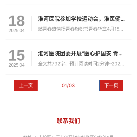
18
淮河医院参加学校运动会，淮医健儿“活”力全开！
燃青春热情扬青春旗帜书青春华章4月15日-18日河南大学2025年春季运动会在金明校区志义体育场隆重举行河南大学2025年春季运动会淮河医院高度重视此次学校号召，在学校“提质进位年”的战略引领下，秉持“厚德、精医、博学、笃行”的核心理念，以“自信、拼搏、开放、创新”为发展引擎，用“功成不必在我，功成必定有我”的担当精神，把守护人民群众健康放在心中，在医教研管各领域不断超越，突破自我，用实实在在...
2025.04
15
淮河医院团委开展“医心护国安 青春驻防线”主题团日活动
全文共792字，预计阅读时间2分钟~2025年4月11日,是第十个全民国家安全教育日，为强化青年医护人员安全意识与应急能力，淮河医院团委组织青年团员及青年医护骨干开展“医心护国安 青春筑防线”主题团日活动。活动采用“理论授课、实战演练、专题学习”三位一体模式，引导青年群体在医疗工作中筑牢安全防线，彰显青春担当。第一阶段：实训拧紧“安全阀门”医院保卫科唐帅围绕防盗抢、消防安全、伤医防范及反恐防暴...
2025.04
上一页
01/03
下一页
联系我们