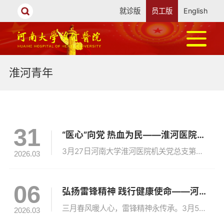
就诊版
员工版
English
淮河青年
31
“医心”向党 热血为民——淮河医院组织住培学员参加义务献血活动
3月27日河南大学淮河医院机关党总支第六党支部（住培党支部）组织住培学员、专硕研究生和医院教职员工一起参加义务献血活动。迎着朝阳，河南大学淮河医院的住培学员、专硕研究生纷纷来到献血车旁积极报名参加义务献血，一场以“医心”向党、热血为民为主题的义务献血活动，在医院温情上演。医者仁心，始于点滴，住培学员、专硕研究生们得知医院将要开展义务献血活动后，纷纷主动报名、积极响应，用无偿献血这种最朴素的方式...
2026.03
06
弘扬雷锋精神 践行健康使命——河南大学淮河医院组织住培学员开展卫生健康志愿服务主题党日活动
三月春风暖人心，雷锋精神永传承。3月5日，在第62个“学雷锋纪念日”当天，河南大学淮河医院机关党总支第六党支部以“弘扬雷锋精神 践行健康使命”为主题，组织住培学员走进开封市龙亭区集英花园，开展卫生健康志愿服务主题党日活动，将专业医疗服务与暖心关怀送到社区居民家门口，用实际行动传承雷锋精神，践行医者初心与使命。活动现场，住培学员们与医院消化内科、中医科、心内科等多个临床科室专家，以及金明池社区卫...
2026.03