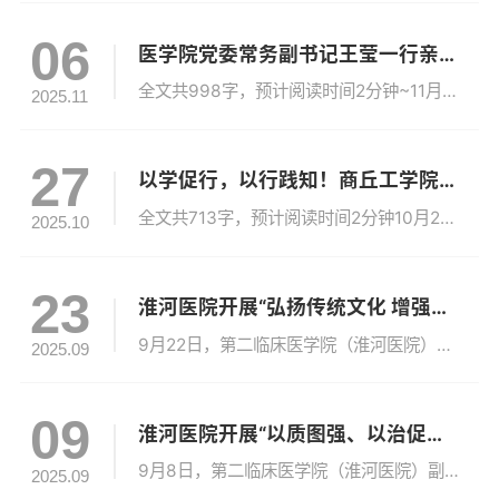
06
医学院党委常务副书记王莹一行亲切慰问考研学子并发放暖心礼包
全文共998字，预计阅读时间2分钟~11月6日上午，第二临床医学院（淮河医院）学生考研自习室内暖意融融。医学院党委常务副书记王莹，医学院副院长柴立辉，医学院学生工作组组长、校医院党总支书记、院长陈丹丹，第二临床医学院（淮河医院）执行院长秦长江，淮河医院总会计师王建军，第二临床医学院（淮河医院）副院长马静，医学院教务办老师及辅导员等人亲切看望并慰问正在紧张备战研究生考试的学生。走进自习室，浓郁的...
2025.11
27
以学促行，以行践知！商丘工学院医学院学子赴淮河医院开展专业研学活动
全文共713字，预计阅读时间2分钟10月26日，商丘工学院医学院组织120余名学子来到淮河医院开展专业研学参观活动。本次活动由淮河医院护理部组织安排，旨在帮助学生深入了解临床环境，感受现代医院的管理与护理实践，增强医学生的职业认同与实践能力。在护理部的统一协调下，师生一行参观了北院急诊科、肾内科、儿科、新生儿病区及老年医学科等多个临床科室。各科室带教老师热情接待，对本科室的整体环境、诊疗流程、...
2025.10
23
淮河医院开展“弘扬传统文化 增强民族自信”专题党课活动
9月22日，第二临床医学院（淮河医院）正处级组织员王冬梅以“弘扬传统文化 增强民族自信”为主题，为全院中层干部讲授了一堂专题党课。党课结合历史脉络与时代使命，深入探讨传统文化的内涵价值与实践路径。王冬梅围绕传统文化的源流、载体、挑战与弘扬意义等方面展开系统讲解。她梳理了从先秦百家争鸣到近代文化转型的文明演进脉络，并通过传统艺术、节日习俗、建筑符号等多元载体，生动展现了传统文化的深厚底蕴与时代价...
2025.09
09
淮河医院开展“以质图强、以治促强”专题党课活动
9月8日，第二临床医学院（淮河医院）副院长马静以“以质图强、以治促强”为主题，为全院中层干部讲授了一堂专题党课，系统阐述教育强国背景下临床医学教育高质量发展的路径与方向。马静围绕中国特色社会主义教育强国的建设目标，深入解读了“六大特质”和“八大体系”的核心内涵，强调思政引领力、人才竞争力、科技支撑力等在医学教育中的关键作用。她强调，教育强国是推进中国式现代化的重要支撑，临床医学教育作为其重要组...
2025.09