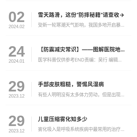
02
雪天路滑，这份“防摔秘籍”请查收→
受新一轮寒潮天气影响，我国多地开启暴雪模式。雪天路滑，路面直接变成“滑冰场”。天寒路滑防摔倒，记住这些要点↓↓↓↓↓↓↓↓↓时刻保持警惕下雪天，户外有很多地方都比较湿滑，容易滑倒，因此在这样的环境中应该时刻保持警惕心。尤其是很多路面虽然没有积雪，但是结了薄薄的一层冰。这种情况是最容易被忽视，也是最容易引起滑倒的。穿保暖衣和防滑鞋雪天出行，要戴手套，穿保暖的衣服；裤子不可过长，以免踩到裤脚发生跌...
2024.02
24
【防震减灾常识】——图解医院地震紧急处置
医学科普仅供参考END责编：吴行 编辑：朱萌萌 白卓蕊校对：陈聪朱桓均 孙瑜杰声明：河南大学淮河医院官方微信刊载此文、使用相关图片视频等素材，是出于扩散传播更多信息之目的。若有来源标注错误、不明确或侵犯了您的合法权益，请及时与我们联系，我们将及时更正、删除或依法处理。
2024.01
29
手部皮肤粗糙，警惕风湿病
有些人明明没有太多体力劳动，但是出现手部皮肤粗糙、过度角化、皴裂等表现，就是“技工手”，可能不是特别在意，以为是劳动所致，如果再出现乏力，咳嗽，关节疼痛，甚至发热，那么需要尽快到风湿科就诊。这里提到的“技工手”是炎性肌病皮肤受累的常见表现，主要表现为手指桡侧及掌面的皮肤高度角化、粗糙、皲裂并伴有色素沉着，酷似机械工人的手。因为“技工手”与手工劳动者的手部改变类似，故名“技工手”，此外，还可出现...
2023.12
29
儿童压缩雾化知多少
雾化吸入是呼吸系统疾病中最常用的治疗方法。如何正确进行雾化吸入？我们来聊一聊雾化吸入那些事……一、什么是雾化吸入疗法？雾化吸入治疗是利用空气的高速气流将药物吸入雾化器并变成悬浮于气体中的微小颗粒，通过呼吸进入呼吸道及肺部达到治疗呼吸道疾病的目的。二、雾化吸入的作用及优点(1) 湿化呼吸道，稀释痰液，帮助祛痰，改善通气功能。(2) 预防和控制呼吸道感染，以消除炎症，减轻呼吸道黏膜水肿，保持呼吸道...
2023.12