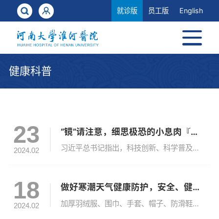
就诊版
员工版
English
健康科普
23
“镜”请注意，细思极恐的小息肉『研之有理』
习近平总书记指出，科技创新、科学普及是实现创新发展的两翼，要把科学普及放在与科技创新同等重要的位置。作为高校附属医院，医学人才培养的高地、医学领域的排头兵，在研究前沿、高精尖技术的同时，更要承担起推动健康中国建设的时代担当。为弘扬科学精神、传播科学思想、创新展示医学科普知识，特推出『医生说』衍生栏目『研之有理』，以挖掘和培养具有一定科普传播能力的研究生为宗旨，搭建医学研究生学习交流、展示和讲解...
2024.02
18
做好寒潮天气健康防护，安全、健康出行！
加厚羽绒服、围巾、手套、帽子、防滑鞋……这是我今天的出行装备！温度满满，安全感满满！健健康康今天大降温可真是太冷啦！短时间剧烈降温，让我瑟瑟发抖，我应该向你学习，多穿点、加强个人健康防护，做到健康出行。健康出行，也是践行健康生活方式的重要体现哦！健健掌握健康防护指南 健康出行近期，国内大范围雨雪寒潮模式“上线”，为指导公众科学应对寒潮，提升自我防护意识，降低寒潮天气可能造成的健康损害，国家疾控...
2024.02