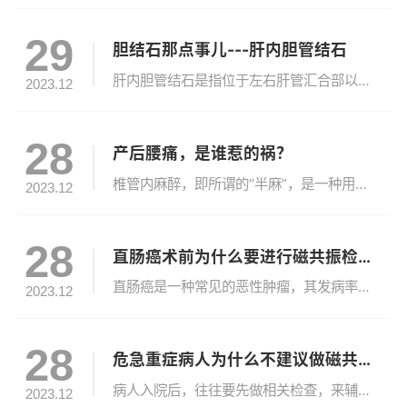
29
胆结石那点事儿---肝内胆管结石
肝内胆管结石是指位于左右肝管汇合部以上的结石，又称肝胆管结石，是我国常见而难治的胆道疾病。其病因复杂，主要与胆道感染、胆道寄生虫（蛔虫、华支睾吸虫）、胆汁淤滞、胆管解剖变异、营养不良等有关。肝内胆管结石大多数为含有细菌的棕色胆色素结石，还容易进入胆总管，成为继发的肝外胆管结石。肝内胆管结石可以分布在肝内胆管的任何一个分支或广泛地存在于整个肝内胆管系统内，其分布虽无一定规律，但往往有三种类型或者...
2023.12
28
产后腰痛，是谁惹的祸？
椎管内麻醉，即所谓的“半麻”，是一种用于手术和疼痛管理的常见麻醉方法。是将局部麻醉药注射于脊柱的特定部位，麻醉脊髓神经所支配的相应区域，从而为手术提供较好的镇痛效果。目前这种麻醉方法最常用于产科的剖宫产手术麻醉和分娩镇痛中。随着无痛分娩的普及，越来越多的准妈妈们选择无痛分娩来减轻分娩疼痛，虽然分娩的过程不痛了，可产后腰痛同样为她们带来了很大的困扰。那么麻醉医生做为主要参与者之一，是否是产后腰痛...
2023.12
28
直肠癌术前为什么要进行磁共振检查？
直肠癌是一种常见的恶性肿瘤，其发病率逐年增加。在直肠癌的治疗过程中，术前的磁共振成像（MRI）检查是非常重要的一步。那么，为什么直肠癌术前要查磁共振呢？本文将为大家详细介绍。首先，让我们了解一下直肠癌的病理特点。直肠癌是一种来源于直肠黏膜或黏膜下层组织的恶性肿瘤，其病理特点是生长迅速，易侵犯邻近组织和器官，同时也容易发生淋巴结和远处器官的转移。因此，对于直肠癌的治疗，早期的诊断和准确的病灶定位...
2023.12
28
危急重症病人为什么不建议做磁共振？
病人入院后，往往要先做相关检查，来辅助医生准确诊断，进而对症治疗。磁共振是近年来较为常见的、先进的检查手段，它能够更加精准的检查出疾病，得到准确的、可靠的影像诊断结果，以便于临床医生对症治疗。但是，一些急诊危重病人医生并不建议做磁共振，这是为什么呢？首先我们了解一下什么是磁共振成像(MRI)，MRI是指将人体放入特定磁场，使人体内的氢原子核随磁场运动发生共振，产生的信号经计算机处理进行成像的一...
2023.12