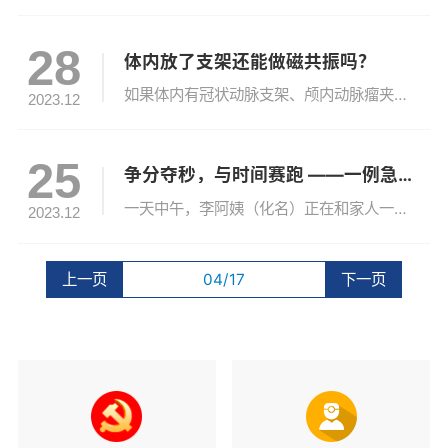
28
体内放了支架还能做磁共振吗？
如果体内有冠状动脉支架、颅内动脉瘤夹、牙科植入物、输液泵和留置导管，能否进行磁共振检查呢？关于磁共振成像安全，2017年发布了一份《磁共振成像安全管理中国专家共识（2017）》，对11类植入物的磁共振检查建议如下：1．颅内动脉瘤夹动脉瘤夹由不同磁敏感性的多种物质构成，形状各异，其中的铁磁物质含量达多少会导致MRI检查时发生危险，目前尚无定论。强铁磁性材料的动脉瘤夹禁止用于MRI检查；非铁磁性或...
2023.12
25
争分夺秒，与时间赛跑 ——一例急诊脑血管内治疗
一天中午，李阿姨（化名）正在和家人一起吃午饭，一家人有说有笑，其乐融融。突然，李阿姨左手拿着的馒头掉落到地上，家人发现李阿姨嘴巴向一侧歪斜，口中“呜呜啦啦”，但却听不清楚说的什么，左侧胳膊也无法抬动，家人急到淮河医院急诊科，卒中绿色通道医师查看患者：意识不清、双眼球向右凝视、左侧肢体瘫痪，初步判断李阿姨得了急性脑卒中，立即“一键启动”抽血送检、脑CT检查,确诊急性脑梗死，迅速和家属病情沟通，即...
2023.12
上一页
04/17
下一页