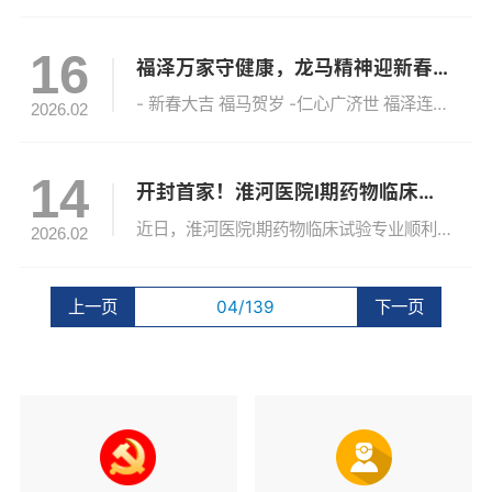
16
福泽万家守健康，龙马精神迎新春！河南大学淮河医院给您拜年啦！
- 新春大吉 福马贺岁 -仁心广济世 福泽连万家值此丙午马年新春佳节到来之际河南大学淮河医院 全体医护人员向您致以最诚挚的节日问候！祝祖国繁荣昌盛，国泰民安！祝学校蓬勃发展，再谱华章！祝大家新春快乐，龙马精神！身体健康，阖家幸福，万事如意！2026年是奔腾奋进、蓄势跨越之年淮河医院将继续弘扬“自信、拼搏、开放、创新”的新时代河大精神传承“献身、负责、求实”的治淮精神与时代共振，与学校同进以龙马...
2026.02
14
开封首家！淮河医院I期药物临床试验专业通过省药监局备案后首次监督检查
近日，淮河医院I期药物临床试验专业顺利通过河南省药品监督管理局组织的备案后首次监督检查，正式获得开展I期药物临床试验的资质，成为开封市首家获得该临床试验资质的医疗机构，这一突破标志着医院临床研究能力迈上新台阶、实现历史性跨越。▲会议现场此次检查的顺利通过，是对医院临床试验平台建设、质量管理体系、场地设施配置及研究团队专业素养的全面检验与高度认可，使我院正式具备承接从I期到IV期全周期药物临床试...
2026.02
上一页
04/139
下一页