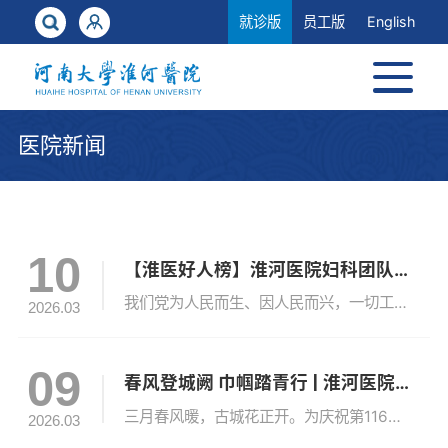
就诊版
员工版
English
医院新闻
10
【淮医好人榜】淮河医院妇科团队暖心救治获赞：以仁心仁术书写生命答卷
我们党为人民而生、因人民而兴，一切工作都是为了人民的幸福。我们要始终坚持人民至上，树立和践行正确政绩观，创造经得起实践、人民、历史检验的实绩。——习近平2026年2月14日在二O二六年春节团拜会上的讲话近日，河南大学淮河医院收到一封来自患者家属王先生的手写感谢信，信中字字恳切：“主任医师任璐、副主任医师曹芹雪，你们把病人当成了自己的亲人，你们精湛的医术让人敬佩，高尚的医德令人感动！”这封感谢信...
2026.03
09
春风登城阙 巾帼踏青行 | 淮河医院开展“三八”国际妇女节城墙踏青活动
三月春风暖，古城花正开。为庆祝第116个“三八”国际劳动妇女节，丰富女职工文化生活，3月8日上午，河南大学淮河医院工会组织开展“三八节系列活动之‘春风登城阙·巾帼踏青行’城墙踏青活动”。来自全院各科室的女职工齐聚开封古城墙大梁门，登城踏青、赏春游览，在千年古城的春光中度过了一个轻松愉快的节日。活动当天，春风和煦，古城墙在阳光下显得格外雄浑厚重。大家从大梁门登上城墙，漫步城阙之上，远眺...
2026.03