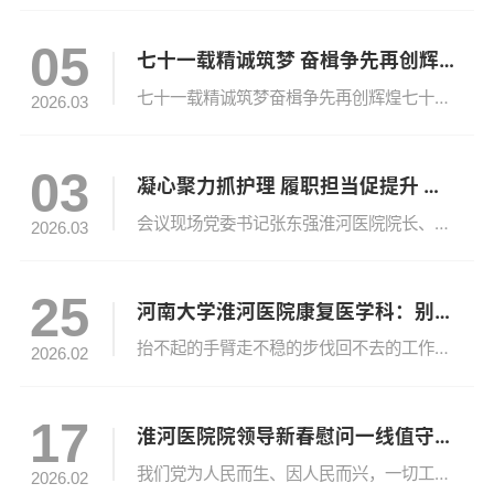
05
七十一载精诚筑梦 奋楫争先再创辉煌
七十一载精诚筑梦奋楫争先再创辉煌七十一载厚德精医，继往开来再启新程。值此河南大学淮河医院建院七十一周年之际，谨向长期以来关怀指导医院发展的各级部门、关注支持的各界友人以及深耕医学的专家学者，致以由衷感谢！向全院在职同仁、莘莘学子及离退休前辈，致以诚挚的问候！七十一载风雨兼程，星火不灭回溯一九五五，为护佑千里治淮军民安康，先驱者怀揣赤忱，于使命召唤中应运而生。建院之初，资源匮乏、条件艰苦，淮医人...
2026.03
03
凝心聚力抓护理 履职担当促提升 —— 淮河医院召开2026年护士长第一次培训会议
会议现场党委书记张东强淮河医院院长、党委副书记、第二临床医学院（淮河医院）院长左克强副院长刘洋3月2日，淮河医院召开2026年护士长第一次培训会议，在院领导班子，护理部成员及全体护士长参会，会议由副院长刘洋主持。01复盘过往工作 部署重点任务护理部主任徐霞作2025年护理工作总结及2026年工作展望报告，全面回顾过去一年在护理质量、学科建设、人才培养、优质服务等方面取得的成效，客观分析存在的问...
2026.03
25
河南大学淮河医院康复医学科：别让功能障碍困住人生！专业康复，为你点亮希望
抬不起的手臂走不稳的步伐回不去的工作与生活……这些曾是功能障碍患者康复路上的沉重枷锁在康复医学领域精准评估、智能干预与人文关怀的融合是患者重归正常生活的关键近日，河南大学淮河医院康复医学科迎来发展新跨越。科室创新构建“智能化+精准化”康复诊疗体系，以AI赋能康复技术为核心，融合经颅磁刺激、体外冲击波等前沿手段，搭配传统中医康复疗法，形成“早期介入+个性方案+多学科协同”的康复模式，为神经损伤、...
2026.02
17
淮河医院院领导新春慰问一线值守人员与在院患者
我们党为人民而生、因人民而兴，一切工作都是为了人民的幸福。我们要始终坚持人民至上，树立和践行正确政绩观，创造经得起实践、人民、历史检验的实绩。 ——习近平2026年2月14日在二〇二六年春节团拜会上的讲话骏马迎春送福至，医心坚守暖新春。丙午马年大年初一，淮河医院党委书记张东强，淮河医院院长、党委副书记、第二临床医学院（淮河医院）院长左克强，第二临床医学院（淮河医院）执行院长、淮河医院副院长秦...
2026.02