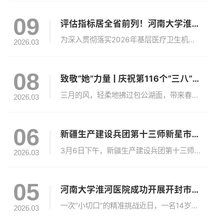
09
评估指标居全省前列！河南大学淮河医院受邀参加2026年基层骨干医师专病专科临床进修工作培训班
为深入贯彻落实2026年基层医疗卫生机构骨干医师专病专科培训方案要求，规范进修培训管理、提升培训实效，3月6日，河南省卫生健康委举办的2026年基层骨干医师专病专科临床进修工作培训班在郑州顺利召开。第二临床医学院（淮河医院）副院长石贞玉，研究生与毕业后教育办公室副主任、继续教育办公室主任李冰梅受河南省卫生健康委特邀参加会议，李冰梅代表医院作专题汇报。基层卫生健康处处长戴能光出席会议并指导工作。...
2026.03
08
致敬“她”力量 | 庆祝第116个“三八”国际妇女节，致河南大学淮河医院每一位闪光的你
三月的风，轻柔地拂过包公湖面，带来春的消息。医院的清晨，总比城市醒得更早一些。门诊大厅的灯光次第亮起，走廊里回荡着细碎而坚定的脚步声——有人刚刚结束一夜的守候，有人正翻开新一天的查房记录；有人在病历上认真书写，有人在仪器旁专注调试。城市尚在梦乡，而这里，已然苏醒。在这些忙碌的身影中，有一个共同的名字——她们。在第116个“三八”国际劳动妇女节来临之际，河南大学淮河医院工会，向全院每一位辛勤付出...
2026.03
06
新疆生产建设兵团第十三师新星市人大常委会党组副书记、副主任廖红川一行来院考察交流
3月6日下午，新疆生产建设兵团第十三师新星市人大常委会党组副书记、副主任，二级巡视员，红星医院党委书记廖红川，党委委员、副院长安谱光一行4人来淮河医院考察交流。医院党委书记张东强，在院领导班子成员及相关职能部门负责人参加座谈会。会议由第二临床医学院(淮河医院)执行院长秦长江主持。会上，张东强首先代表医院党委及全院干部职工，对廖红川一行的到来表示热烈欢迎。他简要介绍了医院的历史沿革、发展现状、学...
2026.03
05
河南大学淮河医院成功开展开封市首例跟骨骨折钉中钉技术
一次“小切口”的精准挑战近日，一名14岁的患者因跟骨骨折，来河南大学淮河医院就诊，创伤骨科郭建阔主任团队接诊后，没有选择传统的“大刀口”，而是为患者实施“跗骨窦入路+跟骨钉中钉”的微创方案。主切口仅3厘米；系开封地区首次应用跟骨钉中钉内固定器械；成功复位的同时，充分保护了软组织血运。术后患者恢复顺利，即将开启早期康复训练。这不仅是一次成功的救治，更是淮河医院创伤骨科在微创化道路上的又一次扎实迈...
2026.03