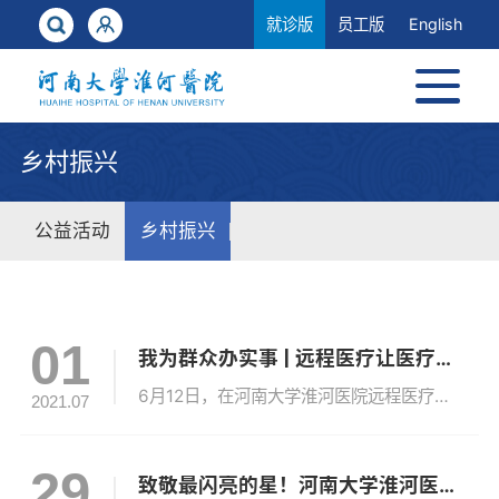
就诊版
员工版
English
乡村振兴
公益活动
乡村振兴
01
我为群众办实事 | 远程医疗让医疗更及时、更温暖
6月12日，在河南大学淮河医院远程医疗中心，郭龙飞正在与上海知名儿科专家连线，一场开封与上海的远程会诊正在进行。郭龙飞是一名青年画家，他6岁的儿子患有难治性癫痫，为了筹钱为儿治病，他有了“一万把扇子的梦想”并且迅速在社会上引发如潮爱心，每天晚上都有很多好心人排队买他的扇子。从开封市委市政府到相关职能部门、医院，纷纷...
2021.07
29
致敬最闪亮的星！河南大学淮河医院组织收看“七一勋章”颁授仪式