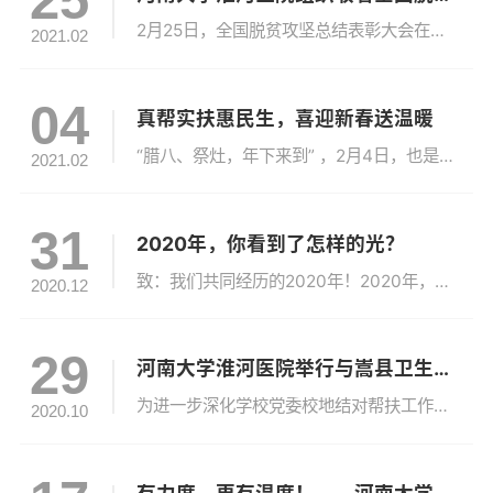
25
2月25日，全国脱贫攻坚总结表彰大会在北京人民大会堂隆重举行，大会对全国脱贫攻坚先进个人、先进集体进行了表彰。河南大学淮河医院组织干部职工收看大会实况，一起向榜样学习。大会结束后，大家纷纷表示，将以榜样为标杆，发扬“上下同心、尽锐出战、精准务实、开拓创新、攻坚克难、不负人民”的脱贫攻坚精神，在新时代的新征程上，不忘...
2021.02
04
真帮实扶惠民生，喜迎新春送温暖
“腊八、祭灶，年下来到” ，2月4日，也是传统的小年，为了让曲兴镇大蔡村的贫困群众过一个欢乐祥和幸福的新年，河南大学淮河医院准备了杂粮礼盒、食用油等生活用品，为他们送去新春佳节以及乔迁新居的祝福。新居新面貌，新年新气象，这是曲兴镇大蔡村搬迁后的第一年。医院领导始终惦念着村里的乡亲们，因疫情防控要求，结对帮扶人员不便...
2021.02
31
2020年，你看到了怎样的光？
致：我们共同经历的2020年！2020年，你看到了怎样的光？我们记录时间的光谱定格365天里那些五颜六色的情绪和记忆……这一年我们看到了太多复杂而深刻的“目光”2020-1-23起是“白衣执甲为苍生”的坚毅是“我是党员我先上”的担当物有甘来，尝之者识道有夷险，履之者知五路三地，协同抗疫守土尽责，护佑健康一场疫情让你...
2020.12
29
河南大学淮河医院举行与嵩县卫生健康委“校地结对帮扶”工作座谈会
为进一步深化学校党委校地结对帮扶工作，提升基层医务人员的综合服务能力，10月29日上午，嵩县卫生健康委与河南大学淮河医院“校地结对帮扶”工作座谈会在淮河医院举行。党委书记刘志勇，工会主席霍雷，嵩县卫健委副主任张松献，嵩县第三人民医院院长王长明，副院长吕新生、武建乐等出席会议，会议由霍雷主持，医院相关职能科室主任参加...
2020.10