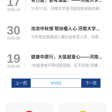
17
有力度，更有温度！——河南大学淮河医院开展国家扶贫日帮扶活动
10月17日，河南大学淮河医院将采购的棉被运到祥符区曲兴镇大蔡村，开展国家扶贫日帮扶活动，由驻村工作队为困难群众送温暖。大蔡村是河南大学淮河医院结对帮扶村，在院党委的指导和帮助下，这几年给村里带来了重大变化：扶贫大棚项目解决了村集体经济的窘境，驻村工作队的日常宣传和入户关怀使困难群众了解了国家扶贫政策的导向，结对帮...
2020.10
30
浓浓中秋情 帮扶暖人心 河南大学淮河医院开展帮扶活动
今年是全面建成小康社会收官之年，也是脱贫攻坚的决胜之年，恰逢国庆中秋双节临近，为了详细了解帮扶户家庭状况，让贫困户过上一个欢乐、祥和的节日，9月30日，工会主席霍雷及帮扶负责人一行，来到祥符区曲兴镇大蔡村，开展中秋节慰问活动。在村委会，工会主席霍雷与曲兴镇正乡级干部王志刚及驻村工作队员坐在一起谈工作、说思路，共谋村...
2020.09
19
健康中原行，大医献爱心——河南大学淮河医院走进双楼村
“检查身体不用往医院跑，还不花钱”双楼村王大叔高兴的说，“国家政策真的好啊！”9月18日上午，我院医院事业发展部联合内分泌科主任庞妩燕、皮肤科副主任医师王斌、骨科住院医师张兆东、神经内科住院医师张林林、老年医学病区护师谭书静带着检查设备、健康宣教资料来到了祥符区双楼村开展“健康中原行，大医献爱心”健康扶贫志愿活动。...
2020.09
上一页
01/02
下一页