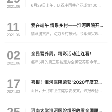
6月29日上午，庆祝中国共产党成立100周年“七一勋章”颁授仪式在北京人民大会堂隆重举行，中共中央总书记、国家主席、中央军委主席习近平为“七一勋章”获得者颁授勋章并发表重要讲话。河南大学淮河医院组织院领导班子成员、各支部党员代表、入党积极分子集中收看现场直播，感受平凡党员给全党全社会带来的精神洗礼，体会优秀党员先进...
2021.06
11
爱在端午 情系乡村——淮河医院开展端午节慰问活动
情系脱贫户，助力乡村振兴。今年是实现巩固脱贫攻坚成果同乡村振兴有效衔接的起步之年，为进一步了解并协调解决脱贫户的实际困难，在端午节来临之际，6月11日，河南大学淮河医院驻村工作队代表医院对大蔡村内脱贫户及边缘户进行了慰问，为他们送上节日的祝福与关怀，第一书记及村委班子成员参加了慰问活动。驻村工作队员及村干部详细询问...
2021.06
02
全民营养周，精彩活动连连看！
每年5月的第三周被定为全民营养周今年全民营养周的主题是“合理膳食，营养惠万家”全民营养周旨在通过以科学界为主导，全社会、多渠道、集中力量、传播核心营养知识和实践，使民众了解食物、提高健康素养、建立营养新生活，让营养意识和健康行为代代传递，提升国民素质，实现中国“营养梦、健康梦”。今年营养周期间，河南大学淮河医院临床...
2021.06
17
喜报！淮河医院荣获“2020年度卫生健康工作优秀单位”等称号
近日，开封市卫生健康委发文，通报表扬了2020年度卫生健康工作优秀单位和先进个人。河南大学淮河医院荣获“2020年度卫生健康工作优秀单位”称号，唐宇、吴恒、付传恒、张琳四位同志荣获“2020年度卫生健康工作先进个人”称号。2020年，面对突如其来的疫情，全院干部职工深入学习贯彻习近平总书记重要讲话和重要指示批示精神...
2021.03
河南大学淮河医院组织收看全国脱贫攻坚总结表彰大会