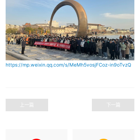
https://mp.weixin.qq.com/s/MeMh5vosjFCoz-in9oTvzQ
上一篇
下一篇