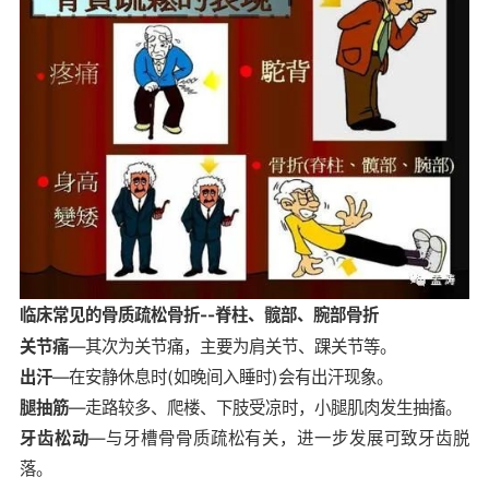
临床常见的骨质疏松骨折--脊柱、髋部、腕部骨折
关节痛
—其次为关节痛，主要为肩关节、踝关节等。
出汗
—在安静休息时(如晚间入睡时)会有出汗现象。
腿抽筋
—走路较多、爬楼、下肢受凉时，小腿肌肉发生抽搐。
牙齿松动
—与牙槽骨骨质疏松有关，进一步发展可致牙齿脱
落。