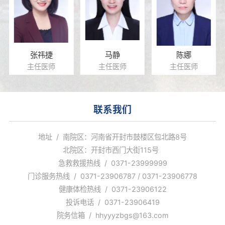
张祎捷
马静
陈娜
主任医师
主任医师
主任医师
联系我们
地址 / 南院区：河南省开封市鼓楼区包北路8号
北院区：开封市西门大街115号
急救救援热线 / 0371-23999999
门诊服务热线 / 0371-23906787 / 0371-23906778
健康体检热线 / 0371-23906122
投诉电话 / 0371-23906419
院务信箱 / hhyyyzbgs@163.com