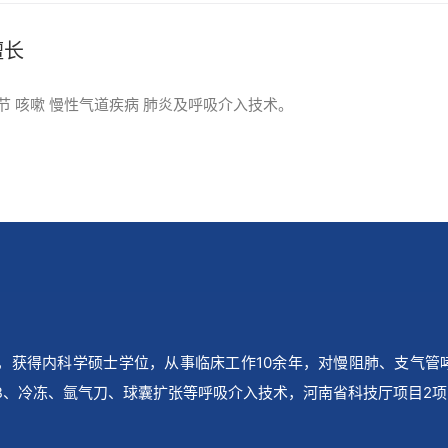
擅长
节 咳嗽 慢性气道疾病 肺炎及呼吸介入技术。
，获得内科学硕士学位，从事临床工作
10
余年，对慢阻肺、支气管
B
、冷冻、氩气刀、球囊扩张等呼吸介入技术，河南省科技厅项目
2
项