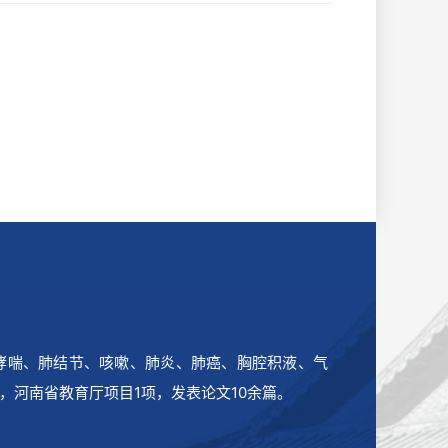
哮喘、肺结节、咳嗽、肺炎、肺癌、胸腔积液、气
，河南省教育厅项目
1
项，发表论文
10
余篇。