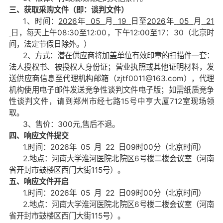
三、获取采购文件（即：谈判文件）
1、时间：
202
6
年
05
月
19
日至
202
6
年
05
月
21
日
，每天上午
08:30至12:00，下午12:00至17：30（北京时
间，法定节假日除外。）
2、方式：潜在供应商将加盖单位有效印章的扫描件一套：
法人授权书、被授权人身份证；营业执照或其他证明材料，发
送供应商信息至代理机构邮箱（zjtf0011@163.com），代理
机构使用电子邮件发送竞争性谈判文件电子版；如需纸质竞争
性谈判文件
，请到郑州市经七路
15号中亨大厦712室现场领
取。
3、售价：300元,售后不退。
四、响应文件提交
1.时间：2026年
05
月
22
日09时00分（北京时间）
2.地点：河南大学淮河医院北院区6号楼二楼会议室（河南
省开封市鼓楼区西门大街115号）。
五、响应文件开启
1.时间：2026年
05
月
22
日09时00分（北京时间）
2.地点：河南大学淮河医院北院区6号楼二楼会议室（河南
省开封市鼓楼区西门大街115号）。