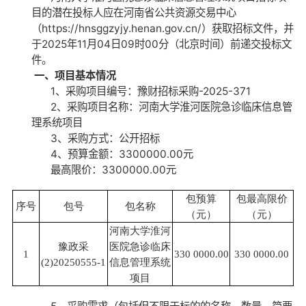
目的潜在投标人应在河南省公共资源交易中心
（
https://hnsggzyjy.henan.gov.cn/
）获取招标文件，并
于
2025
年
11
月
04
日
09
时
00
分（北京时间）前递交投标文
件。
一、项目基本情况
1、采购项目编号：豫财招标采购
-2025-371
2、采购项目名称：河南大学淮河医院急诊临床信息管
理系统项目
3、采购方式：公开招标
4、预算金额：3300000.00元
最高限价：
3300000.00
元
包预算
包最高限价
序号
包号
包名称
（元）
（元）
河南大学淮河
豫政采
医院急诊临床
1
330 0000.00
330 0000.00
(2)20250555-1
信息管理系统
项目