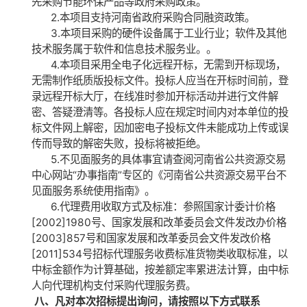
先采购节能环保产品等政府采购政策。
2.本项目支持河南省政府采购合同融资政策。
3.
本项目采购的硬件设备属于工业行业；软件及其他
技术服务属于软件和信息技术服务业。。
4.本项目采用全电子化远程开标，无需到开标现场，
无需制作纸质版投标文件。投标人应当在开标时间前，登
录远程开标大厅，在线准时参加开标活动并进行文件解
密、答疑澄清等。各投标人应在规定时间内对本单位的投
标文件网上解密，因加密电子投标文件未能成功上传或误
传而导致的解密失败，投标将被拒绝。
5.不见面服务的具体事宜请查阅河南省公共资源交易
中心网站“办事指南”专区的《河南省公共资源交易平台不
见面服务系统使用指南》。
6.代理费用收取方式及标准：参照国家计委计价格
[2002]1980
号、国家发展和改革委员会文件发改办价格
[2003]857
号和国家发展和改革委员会文件发改价格
[2011]534
号招标代理服务收费标准货物类收取标准，以
中标金额作为计算基础，按差额定率累进法计算，由中标
人向代理机构支付采购代理服务费。
八、凡对本次招标提出询问，请按照以下方式联系