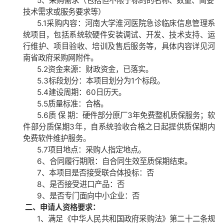
5、采购需求（包括但不限于标的的名称、数量、简要
技术需求或服务要求等）
5.1采购内容：河南大学淮河医院急诊临床信息管理系
统项目，包括系统软硬件安装调试、开发、技术支持、运
行维护、项目验收、培训及售后服务等，具体内容详见河
南省政府采购网附件。
5.2资金来源：财政资金，已落实。
5.3标段划分：本项目划分为
1
个标段。
5.4建设周期：
60
日历天。
5.5质量标准：合格。
5.6质 保 期：硬件部分原厂
3
年免费整机质保服务；软
件部分质保期
3
年，自系统验收合格之日起提供质保期内
免费软件维护服务。
5.7项目地点：采购人指定地点。
6、合同履行期限：自合同生效至质保期结束。
7、本项目是否接受联合体投标：否
8、是否接受进口产品：否
9、是否专门面向中小企业：否
二、申请人资格要求：
1、满足《中华人民共和国政府采购法》第二十二条规