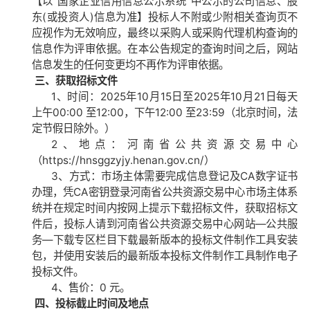
【以“国家企业信用信息公示系统”中公示的公司信息、股
东(或投资人)信息为准】投标人不附或少附相关查询页不
应视作为无效响应，最终以采购人或采购代理机构查询的
信息作为评审依据。在本公告规定的查询时间之后，网站
信息发生的任何变更均不再作为评审依据。
三、获取招标文件
1、时间：
2025
年
10
月
15
日至
2025
年
10
月
21
日每天
上午
00:00
至
12:00
，下午
12:00
至
23:59
（北京时间，法
定节假日除外。）
2、地点：河南省公共资源交易中心
（
https://hnsggzyjy.henan.gov.cn/
）
3、方式：市场主体需要完成信息登记及
CA
数字证书
办理，凭
CA
密钥登录河南省公共资源交易中心市场主体系
统并在规定时间内按网上提示下载招标文件，获取招标文
件后，投标人请到河南省公共资源交易中心网站—公共服
务—下载专区栏目下载最新版本的投标文件制作工具安装
包，并使用安装后的最新版本投标文件制作工具制作电子
投标文件。
4、售价：
0
元。
四、投标截止时间及地点