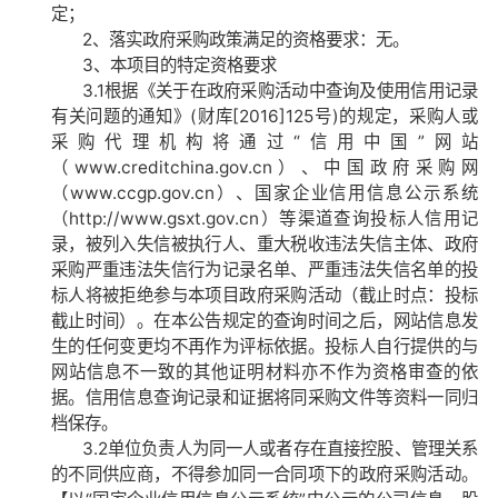
定；
2、落实政府采购政策满足的资格要求：无。
3、本项目的特定资格要求
3.1根据《关于在政府采购活动中查询及使用信用记录
有关问题的通知》
(
财库
[2016]125
号
)
的规定，采购人或
采购代理机构将通过“信用中国”网站
（
www.creditchina.gov.cn
）、中国政府采购网
（
www.ccgp.gov.cn
）、国家企业信用信息公示系统
（
http://www.gsxt.gov.cn
）等渠道查询投标人信用记
录，被列入失信被执行人、重大税收违法失信主体、政府
采购严重违法失信行为记录名单、严重违法失信名单的投
标人将被拒绝参与本项目政府采购活动（截止时点：投标
截止时间）。在本公告规定的查询时间之后，网站信息发
生的任何变更均不再作为评标依据。投标人自行提供的与
网站信息不一致的其他证明材料亦不作为资格审查的依
据。信用信息查询记录和证据将同采购文件等资料一同归
档保存。
3.2单位负责人为同一人或者存在直接控股、管理关系
的不同供应商，不得参加同一合同项下的政府采购活动。