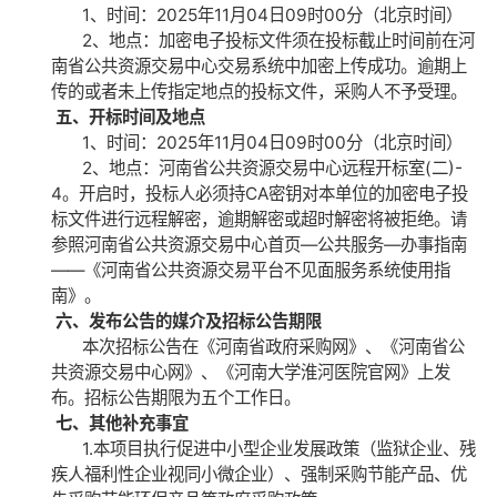
1、时间：
2025
年
11
月
04
日
09
时
00
分（北京时间）
2、地点：加密电子投标文件须在投标截止时间前在河
南省公共资源交易中心交易系统中加密上传成功。逾期上
传的或者未上传指定地点的投标文件，采购人不予受理。
五、开标时间及地点
1、时间：
2025
年
11
月
04
日
09
时
00
分（北京时间）
2、地点：河南省公共资源交易中心远程开标室
(
二
)-
4
。开启时，投标人必须持
CA
密钥对本单位的加密电子投
标文件进行远程解密，逾期解密或超时解密将被拒绝。请
参照河南省公共资源交易中心首页—公共服务—办事指南
——《河南省公共资源交易平台不见面服务系统使用指
南》。
六、发布公告的媒介及招标公告期限
本次招标公告在《河南省政府采购网》、《河南省公
共资源交易中心网》、《河南大学淮河医院官网》上发
布。招标公告期限为五个工作日。
七、其他补充事宜
1.本项目执行促进中小型企业发展政策（监狱企业、残
疾人福利性企业视同小微企业）、强制采购节能产品、优