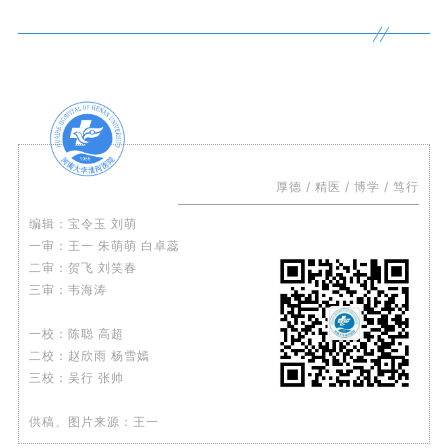
厚德 / 精医 / 博学 / 笃行
编辑：宝令玉 刘萌
一审：王一 朱萌萌 白卓蕊
二审：贺飞 刘笑春
三审：韦海涛
一校：陈聪 高超
二校：赵欣雨 杨雪嫣
三校：吴行 张帅
供稿、图片来源：王一