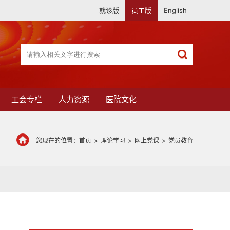
就诊版
员工版
English
工会专栏
人力资源
医院文化
您现在的位置：
首页
>
理论学习
>
网上党课
>
党员教育