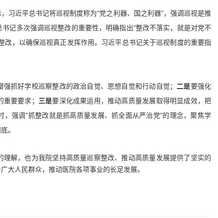
，习近平总书记将巡视制度称为“党之利器、国之利器”，强调巡视是推
总书记多次强调巡视整改的重要性，明确指出“整改不落实，就是对党不
好整改，以确保巡视真正发挥作用。习近平总书记关于巡视制度的重要指
增强抓好学校巡察整改的政治自觉、思想自觉和行动自觉；
二是
要强化
的重要要求；
三是
要深化成果运用，推动高质量发展取得明显成效，把
时，强调“抓整改就是抓高质量发展、抓全面从严治党”的理念，聚焦学
到底。
的理解，也为我院坚持高质量巡察整改、推动高质量发展提供了坚实的
务广大人民群众，推动医院各项事业的长足发展。